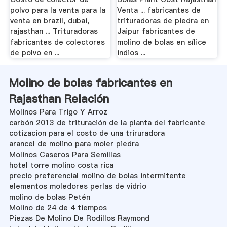
polvo para la venta para la
Venta ... fabricantes de
venta en brazil, dubai,
trituradoras de piedra en
rajasthan ... Trituradoras
Jaipur fabricantes de
fabricantes de colectores
molino de bolas en sílice
de polvo en ...
indios ...
Molino de bolas fabricantes en
Rajasthan Relación
Molinos Para Trigo Y Arroz
carbón 2013 de trituración de la planta del fabricante
cotizacion para el costo de una triruradora
arancel de molino para moler piedra
Molinos Caseros Para Semillas
hotel torre molino costa rica
precio preferencial molino de bolas intermitente
elementos moledores perlas de vidrio
molino de bolas Petén
Molino de 24 de 4 tiempos
Piezas De Molino De Rodillos Raymond