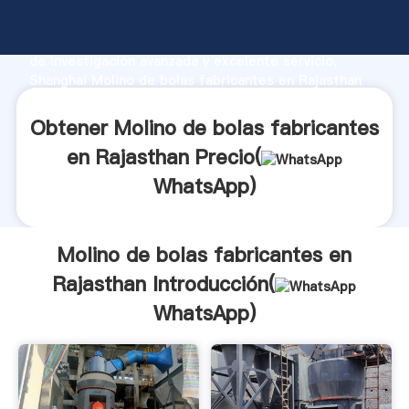
Molino de bolas fabricantes en Rajasthan fabricante
Agarrando fuerte capacidad de producción, fuerza
de investigación avanzada y excelente servicio,
Shanghai Molino de bolas fabricantes en Rajasthan
proveedor crea el valor y aporta valores a todos los
clientes.
Obtener Molino de bolas fabricantes
en Rajasthan Precio(
WhatsApp
)
Molino de bolas fabricantes en
Rajasthan Introducción(
WhatsApp
)