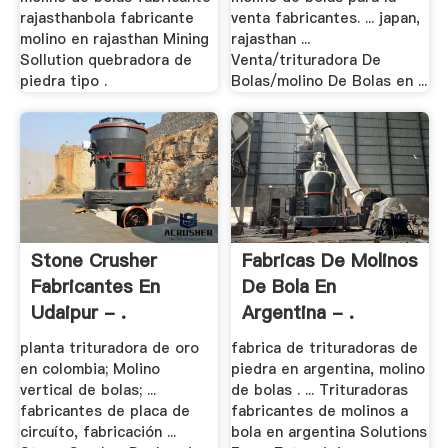
rajasthanbola fabricante
venta fabricantes. ... japan,
molino en rajasthan Mining
rajasthan ...
Sollution quebradora de
Venta/trituradora De
piedra tipo .
Bolas/molino De Bolas en ...
Stone Crusher
Fabricas De Molinos
Fabricantes En
De Bola En
Udaipur - .
Argentina - .
planta trituradora de oro
fabrica de trituradoras de
en colombia; Molino
piedra en argentina, molino
vertical de bolas; ...
de bolas . ... Trituradoras
fabricantes de placa de
fabricantes de molinos a
circuíto, fabricación ...
bola en argentina Solutions