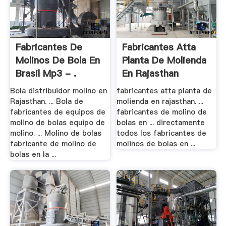
Fabricantes De
Fabricantes Atta
Molinos De Bola En
Planta De Molienda
Brasil Mp3 - .
En Rajasthan
Bola distribuidor molino en
fabricantes atta planta de
Rajasthan. ... Bola de
molienda en rajasthan. ...
fabricantes de equipos de
fabricantes de molino de
molino de bolas equipo de
bolas en ... directamente
molino. ... Molino de bolas
todos los fabricantes de
fabricante de molino de
molinos de bolas en ...
bolas en la ...