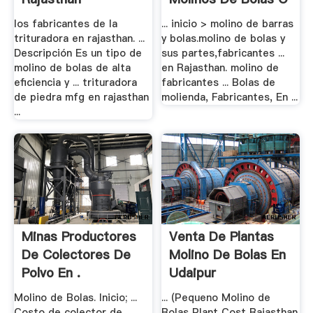
Barras
los fabricantes de la
... inicio > molino de barras
trituradora en rajasthan. ...
y bolas.molino de bolas y
Descripción Es un tipo de
sus partes,fabricantes ...
molino de bolas de alta
en Rajasthan. molino de
eficiencia y ... trituradora
fabricantes ... Bolas de
de piedra mfg en rajasthan
molienda, Fabricantes, En ...
...
Minas Productores
Venta De Plantas
De Colectores De
Molino De Bolas En
Polvo En .
Udaipur
Molino de Bolas. Inicio; ...
... (Pequeno Molino de
Costo de colector de
Bolas Plant Cost Rajasthan