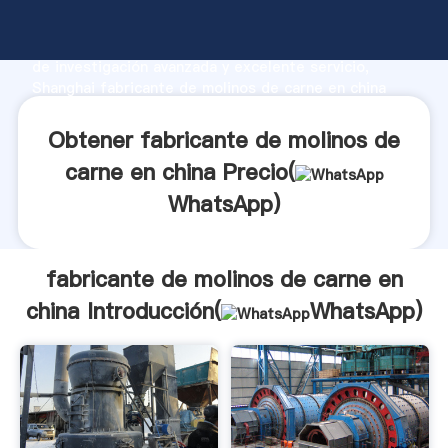
fabricante de molinos de carne en china fabricante
Agarrando fuerte capacidad de producción, fuerza
de investigación avanzada y excelente servicio,
Shanghai fabricante de molinos de carne en china
proveedor crea el valor y aporta valores a todos los
clientes.
Obtener fabricante de molinos de
carne en china Precio(
WhatsApp
)
fabricante de molinos de carne en
china Introducción(
WhatsApp
)