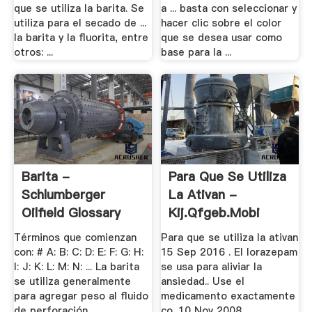
que se utiliza la barita. Se
a ... basta con seleccionar y
utiliza para el secado de ...
hacer clic sobre el color
la barita y la fluorita, entre
que se desea usar como
otros: ...
base para la ...
Barita -
Para Que Se Utiliza
Schlumberger
La Ativan -
Oilfield Glossary
Kij.qfgeb.mobi
Términos que comienzan
Para que se utiliza la ativan
con: # A: B: C: D: E: F: G: H:
15 Sep 2016 . El lorazepam
I: J: K: L: M: N: ... La barita
se usa para aliviar la
se utiliza generalmente
ansiedad.. Use el
para agregar peso al fluido
medicamento exactamente
de perforación.
co. 10 Nov 2008 .