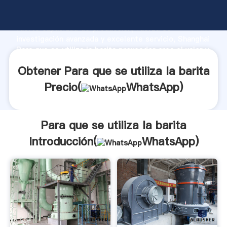
Para que se utiliza la barita fabricante Agarrando
fuerte capacidad de producción, fuerza de
investigación avanzada y excelente servicio, Shanghai
Para que se utiliza la barita proveedor crea el valor y
aporta valores a todos los clientes.
Obtener Para que se utiliza la barita
Precio(
WhatsApp
)
Para que se utiliza la barita
Introducción(
WhatsApp
)