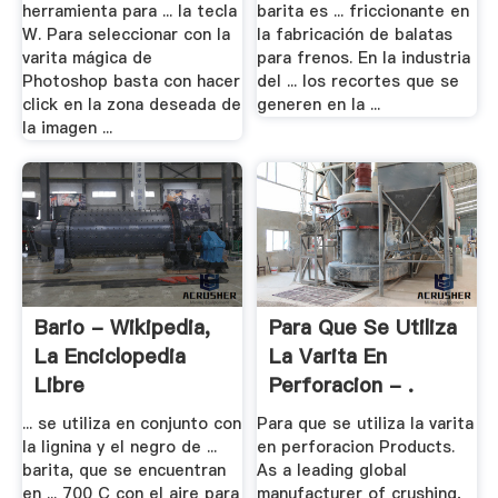
herramienta para ... la tecla
barita es ... friccionante en
W. Para seleccionar con la
la fabricación de balatas
varita mágica de
para frenos. En la industria
Photoshop basta con hacer
del ... los recortes que se
click en la zona deseada de
generen en la ...
la imagen ...
Bario - Wikipedia,
Para Que Se Utiliza
La Enciclopedia
La Varita En
Libre
Perforacion - .
... se utiliza en conjunto con
Para que se utiliza la varita
la lignina y el negro de ...
en perforacion Products.
barita, que se encuentran
As a leading global
en ... 700 C con el aire para
manufacturer of crushing,