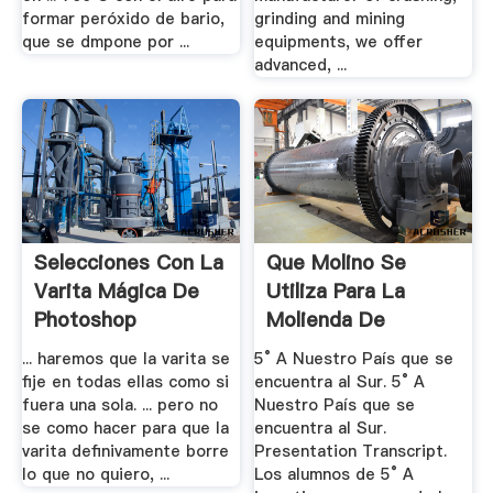
formar peróxido de bario,
grinding and mining
que se dmpone por ...
equipments, we offer
advanced, ...
Selecciones Con La
Que Molino Se
Varita Mágica De
Utiliza Para La
Photoshop
Molienda De
Barita- .
... haremos que la varita se
5° A Nuestro País que se
fije en todas ellas como si
encuentra al Sur. 5° A
fuera una sola. ... pero no
Nuestro País que se
se como hacer para que la
encuentra al Sur.
varita definivamente borre
Presentation Transcript.
lo que no quiero, ...
Los alumnos de 5° A