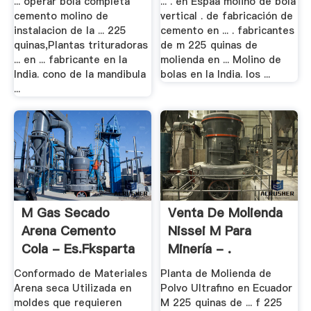
... operar bola completa
... . en Espaa molino de bola
cemento molino de
vertical . de fabricación de
instalacion de la ... 225
cemento en ... . fabricantes
quinas,Plantas trituradoras
de m 225 quinas de
... en ... fabricante en la
molienda en ... Molino de
India. cono de la mandibula
bolas en la India. los ...
...
M Gas Secado
Venta De Molienda
Arena Cemento
Nissei M Para
Cola - Es.fksparta
Minería - .
Conformado de Materiales
Planta de Molienda de
Arena seca Utilizada en
Polvo Ultrafino en Ecuador
moldes que requieren
M 225 quinas de ... f 225