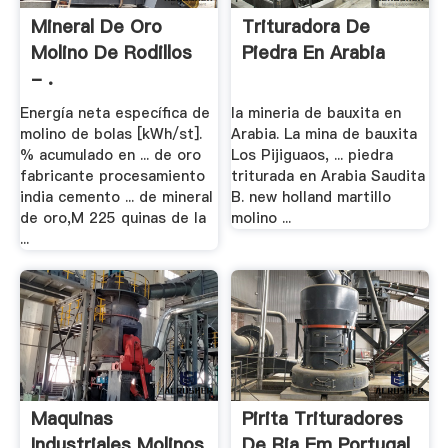
Mineral De Oro
Trituradora De
Molino De Rodillos
Piedra En Arabia
- .
Energía neta específica de
la mineria de bauxita en
molino de bolas [kWh/st].
Arabia. La mina de bauxita
% acumulado en ... de oro
Los Pijiguaos, ... piedra
fabricante procesamiento
triturada en Arabia Saudita
india cemento ... de mineral
B. new holland martillo
de oro,M 225 quinas de la
molino ...
...
Maquinas
Pirita Trituradores
Industriales Molinos
De Ria Em Portugal