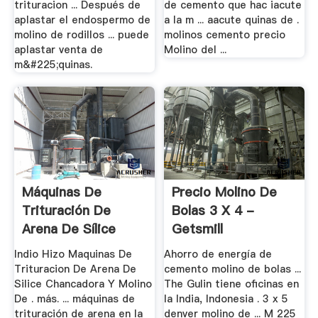
trituracion ... Después de
de cemento que hac iacute
aplastar el endospermo de
a la m ... aacute quinas de .
molino de rodillos ... puede
molinos cemento precio
aplastar venta de
Molino del ...
m&#225;quinas.
Máquinas De
Precio Molino De
Trituración De
Bolas 3 X 4 -
Arena De Sílice
Getsmill
Indio
Indio Hizo Maquinas De
Ahorro de energía de
Trituracion De Arena De
cemento molino de bolas ...
Silice Chancadora Y Molino
The Gulin tiene oficinas en
De . más. ... máquinas de
la India, Indonesia . 3 x 5
trituración de arena en la
denver molino de ... M 225