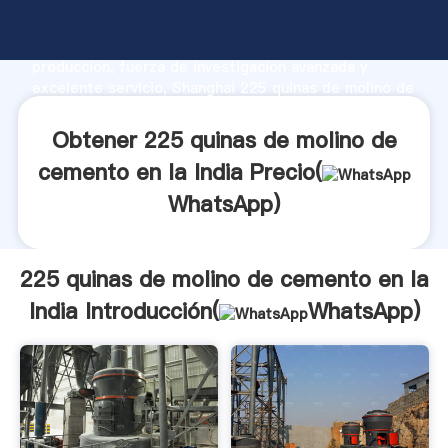
225 quinas de molino de cemento en la India
fabricante Agarrando fuerte capacidad de
producción, fuerza de investigación avanzada y
excelente servicio, Shanghai 225 quinas de molino de
cemento en la India proveedor crea el valor y aporta
valores a todos los clientes.
Obtener 225 quinas de molino de
cemento en la India Precio(
WhatsApp
)
225 quinas de molino de cemento en la
India Introducción(
WhatsApp
)