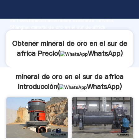
mineral de oro en el sur de africa fabricante
Agarrando fuerte capacidad de producción, fuerza
de investigación avanzada y excelente servicio,
Shanghai mineral de oro en el sur de africa
proveedor crea el valor y aporta valores a todos los
clientes.
Obtener mineral de oro en el sur de
africa Precio(
WhatsApp
)
mineral de oro en el sur de africa
Introducción(
WhatsApp
)