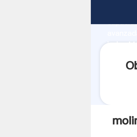
molino d
capacida
avanzada
bolas Ma
todos lo
Ob
moli