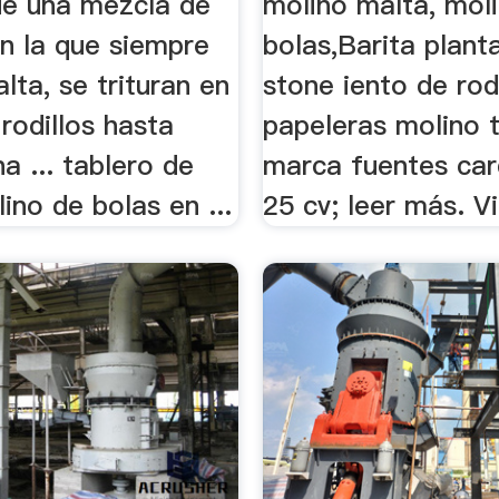
de una mezcla de
molino malta, mol
en la que siempre
bolas,Barita plan
alta, se trituran en
stone iento de rod
rodillos hasta
papeleras molino t
a ... tablero de
marca fuentes ca
ino de bolas en ...
25 cv; leer más. 