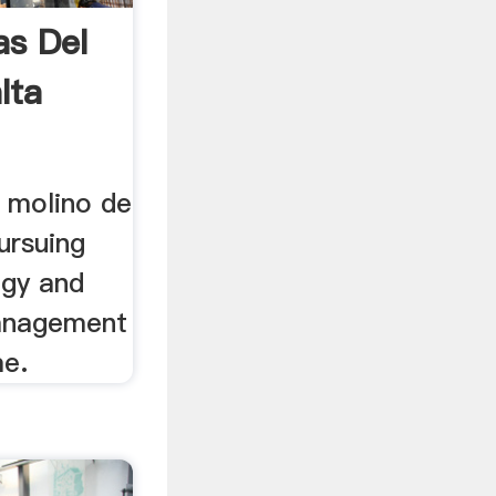
as Del
lta
l molino de
ursuing
gy and
management
me.