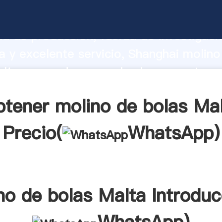
e bolas Malta fabricante Agarrando fu
d de producción, fuerza de investigaci
 y excelente servicio, Shanghai molino
lta proveedor crea el valor y aporta va
s clientes.
tener molino de bolas Ma
Precio(
WhatsApp
)
no de bolas Malta Introduc