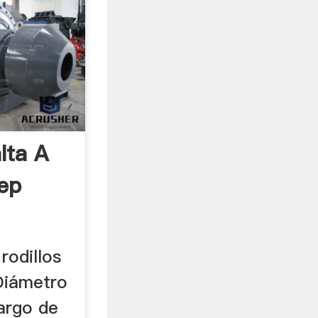
lta A
dep
rodillos
 Diámetro
Largo de