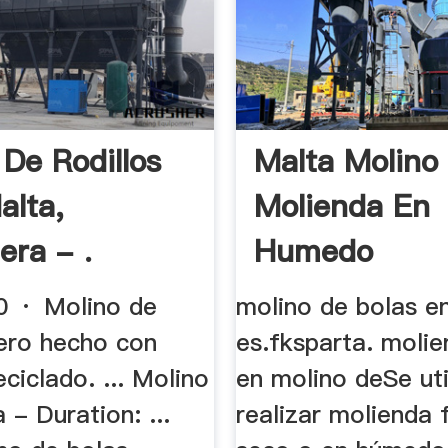
 De Rodillos
Malta Molino
alta,
Molienda En
era - .
Humedo
0 · Molino de
molino de bolas e
ero hecho con
es.fksparta. moli
eciclado. ... Molino
en molino deSe uti
 - Duration: ...
realizar molienda 