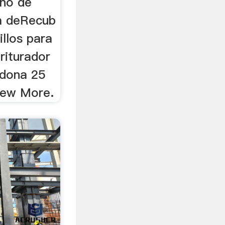
ino de
ta deRecub
illos para
riturador
rdona 25
View More.