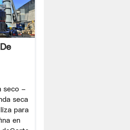
 De
n seco -
enda seca
liza para
fina en