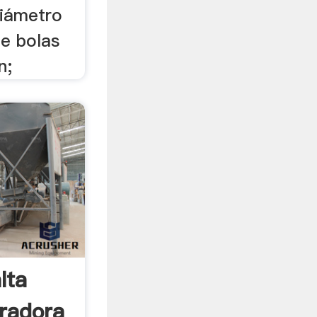
Diámetro
de bolas
n;
lta
uradora