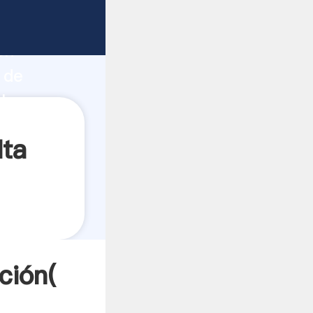
erte
ón
 de
lores a
lta
ción(