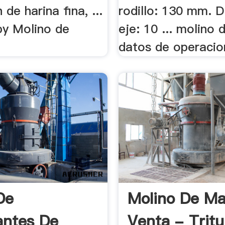
 de harina fina, ...
rodillo: 130 mm. 
y Molino de
eje: 10 ... molino 
datos de operacio
De
Molino De Ma
antes De
Venta - Trit