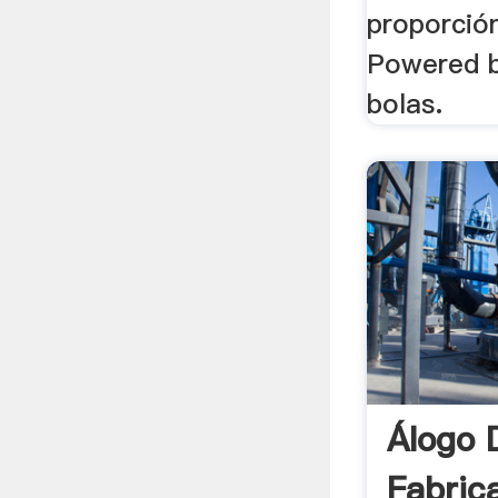
proporción
Powered b
bolas.
Álogo 
Fabric