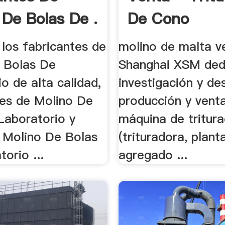
 De Bolas De .
De Cono
los fabricantes de
molino de malta v
 Bolas De
Shanghai XSM dedi
o de alta calidad,
investigación y des
es de Molino De
producción y venta
Laboratorio y
máquina de tritura
 Molino De Bolas
(trituradora, plant
orio ...
agregado ...