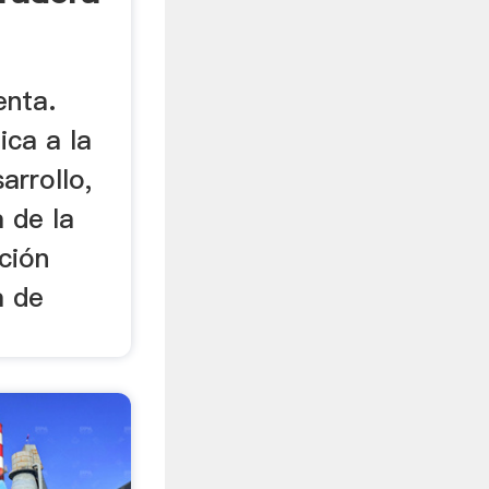
enta.
ca a la
arrollo,
 de la
ción
a de