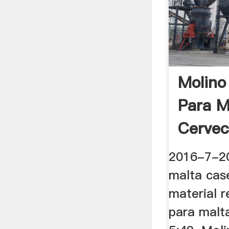
Molino
Para M
Cervec
2016-7-2
malta cas
material r
para malta