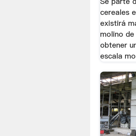
Se parte 
cereales 
existirá m
molino de 
obtener un
escala mol