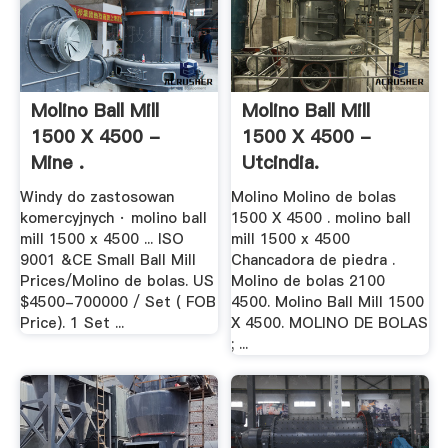
Molino Ball Mill
Molino Ball Mill
1500 X 4500 -
1500 X 4500 -
Mine .
Utcindia.
Windy do zastosowan
Molino Molino de bolas
komercyjnych · molino ball
1500 X 4500 . molino ball
mill 1500 x 4500 ... ISO
mill 1500 x 4500
9001 &CE Small Ball Mill
Chancadora de piedra .
Prices/Molino de bolas. US
Molino de bolas 2100
$4500-700000 / Set ( FOB
4500. Molino Ball Mill 1500
Price). 1 Set ...
X 4500. MOLINO DE BOLAS
; ...