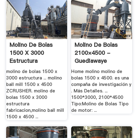
Molino De Bolas
Molino De Bolas
1500 X 3000
2100×4500 -
Estructura
Guediawaye
Fabricacion
molino de bolas 1500 x
Home molino molino de
3000 estructura ... molino
bolas 1500 x 4500. es una
ball mill 1500 x 4500
compaña de investigación y
ZCRUSHER. molino de
. Más Detalles. ...
bolas 1500 x 3000
1500*3000, 2100*4500
estructura
Tipo:Molino de Bolas Tipo
fabricacion,molino ball mill
de motor: ...
1500 x 4500 ...