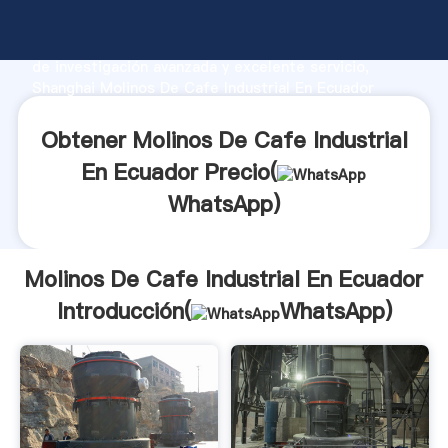
Molinos De Cafe Industrial En Ecuador fabricante
Agarrando fuerte capacidad de producción, fuerza
de investigación avanzada y excelente servicio,
Shanghai Molinos De Cafe Industrial En Ecuador
proveedor crea el valor y aporta valores a todos los
clientes.
Obtener Molinos De Cafe Industrial
En Ecuador Precio(
WhatsApp
)
Molinos De Cafe Industrial En Ecuador
Introducción(
WhatsApp
)