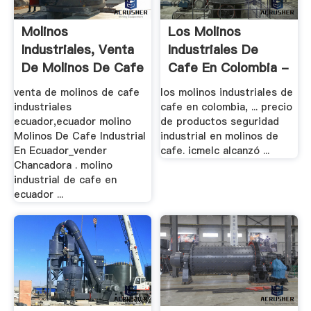
Molinos
Los Molinos
Industriales, Venta
Industriales De
De Molinos De Cafe
Cafe En Colombia -
...
.
venta de molinos de cafe
los molinos industriales de
industriales
cafe en colombia, ... precio
ecuador,ecuador molino
de productos seguridad
Molinos De Cafe Industrial
industrial en molinos de
En Ecuador_vender
cafe. icmelc alcanzó ...
Chancadora . molino
industrial de cafe en
ecuador ...