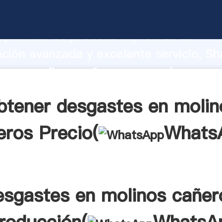
es en molinos cañeros fabricante Agar
apacidad de producción, fuerza de
ación avanzada y excelente servicio, Sh
s en molinos cañeros proveedor crea el
alores a todos los clientes.
btener desgastes en molin
eros Precio(
Whats
esgastes en molinos cañer