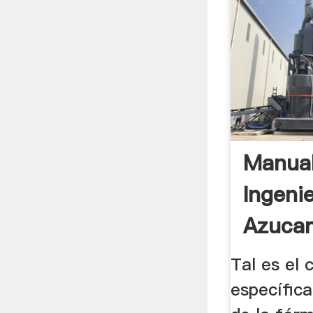
Manual
Ingeni
Azucar
Ediccio
Tal es el 
específica