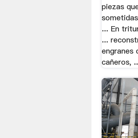
piezas qu
sometidas
... En trit
... recons
engranes 
cañeros, ..