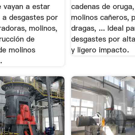
e vayan a estar
cadenas de oruga
 a desgastes por
molinos cañeros, 
uradoras, molinos,
dragas, ... Ideal pa
trucción de
desgastes por alt
de molinos
y ligero impacto.
.