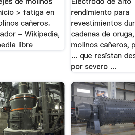
ejes de molinos
Electrodo de alto
nicio > fatiga en
rendimiento para
olinos cañeros.
revestimientos dur
ador - Wikipedia,
cadenas de oruga
pedia libre
molinos cañeros, 
... que resistan d
por severo ...