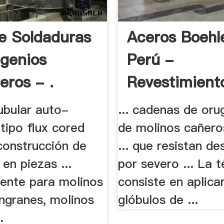
e Soldaduras
Aceros Boehl
ngenios
Perú -
eros - .
Revestimient
Duros
ubular auto-
... cadenas de or
tipo flux cored
de molinos cañero
construcción de
... que resistan d
en piezas ...
por severo ... La 
mente para molinos
consiste en aplic
engranes, molinos
glóbulos de ...
.