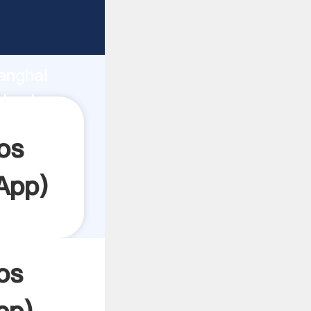
rando
anghai
 valor y
os
App
)
os