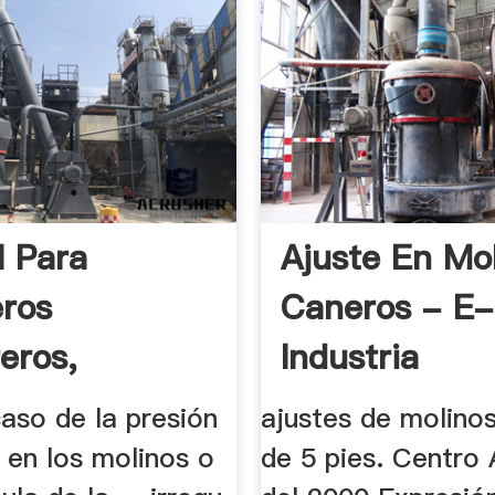
 Para
Ajuste En Mo
eros
Caneros - E-
eros,
Industria
n .
caso de la presión
ajustes de molino
 en los molinos o
de 5 pies. Centro