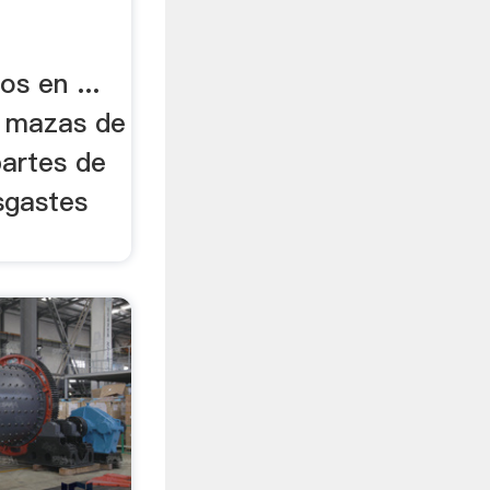
os en ...
, mazas de
partes de
esgastes