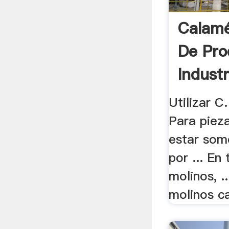
Calamé
De Pro
Industr
Utilizar C.
Para piez
estar som
por ... En 
molinos, .
molinos ca