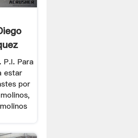
Diego
quez
. P.I. Para
a estar
stes por
, molinos,
 molinos