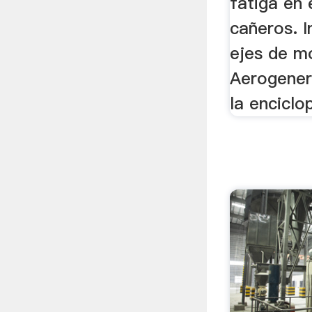
fatiga en 
cañeros. I
ejes de m
Aerogener
la enciclo