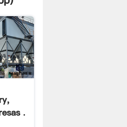
pp
)
ry,
esas .