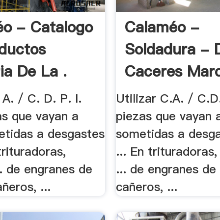
o - Catalogo
Calaméo -
ductos
Soldadura - 
ia De La .
Caceres Mar
 A. / C. D. P. I.
Utilizar C.A. / C.D
as que vayan a
piezas que vayan 
etidas a desgastes
sometidas a desga
trituradoras,
... En trituradoras
.. de engranes de
... de engranes de
ñeros, ...
cañeros, ...