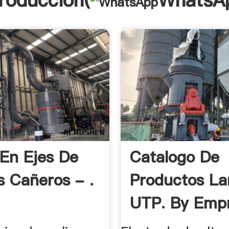
troducción(
WhatsA
 En Ejes De
Catalogo De
s Cañeros - .
Productos La
UTP. By Empr