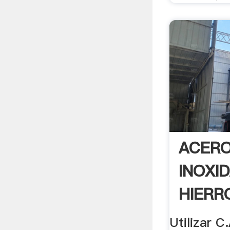
ACER
INOXI
HIERR
- .
Utilizar C