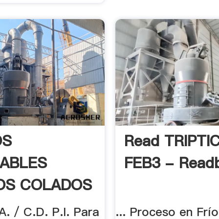
OS
Read TRIPTI
DABLES
FEB3 - Read
OS COLADOS
.A. / C.D. P.I. Para
... Proceso en Frío"