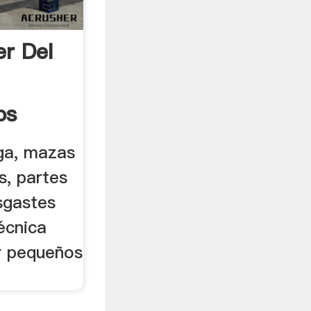
er Del
os
uga, mazas
s, partes
esgastes
técnica
ar pequeños