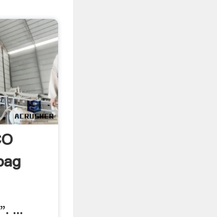
CO
bag
. ...