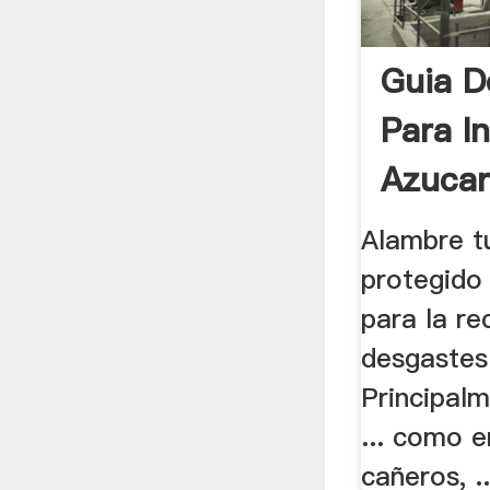
Guia D
Para I
Azucar
Alambre t
protegido 
para la re
desgastes 
Principal
... como 
cañeros, ..