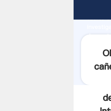
desgast
fuerte c
investig
desgaste
aporta v
O
cañ
d