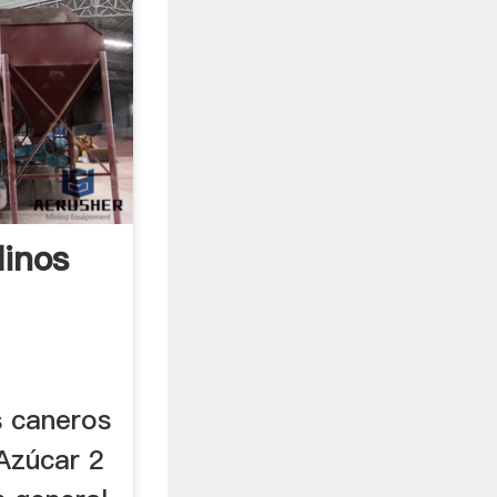
linos
s caneros
 Azúcar 2