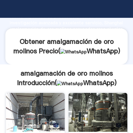
amalgamación de oro molinos fabricante Agarrando
fuerte capacidad de producción, fuerza de
investigación avanzada y excelente servicio, Shanghai
amalgamación de oro molinos proveedor crea el valor
y aporta valores a todos los clientes.
Obtener amalgamación de oro
molinos Precio(
WhatsApp
)
amalgamación de oro molinos
Introducción(
WhatsApp
)