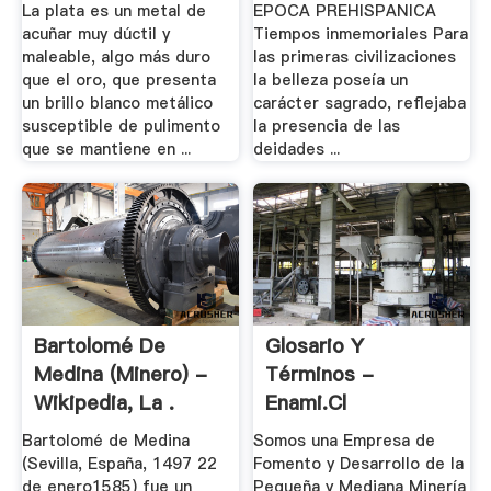
La plata es un metal de
EPOCA PREHISPANICA
acuñar muy dúctil y
Tiempos inmemoriales Para
maleable, algo más duro
las primeras civilizaciones
que el oro, que presenta
la belleza poseía un
un brillo blanco metálico
carácter sagrado, reflejaba
susceptible de pulimento
la presencia de las
que se mantiene en ...
deidades ...
Bartolomé De
Glosario Y
Medina (minero) -
Términos -
Wikipedia, La .
Enami.cl
Bartolomé de Medina
Somos una Empresa de
(Sevilla, España, 1497 22
Fomento y Desarrollo de la
de enero1585) fue un
Pequeña y Mediana Minería