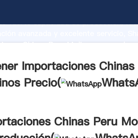
iones Chinas Peru Molinos fabricante
o fuerte capacidad de producción, fue
ación avanzada y excelente servicio, Sh
iones Chinas Peru Molinos proveedor c
aporta valores a todos los clientes.
ner Importaciones Chinas
inos Precio(
Whats
rtaciones Chinas Peru Mo