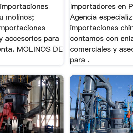
 importaciones
Importadores en Pe
u molinos;
Agencia especiali
mportaciones
importaciones chi
y accesorios para
contamos con enl
venta. MOLINOS DE
comerciales y aseo
para .