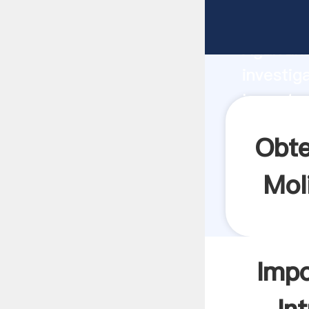
Importac
Agarrand
investig
Importac
valor y 
Obte
Mol
Impo