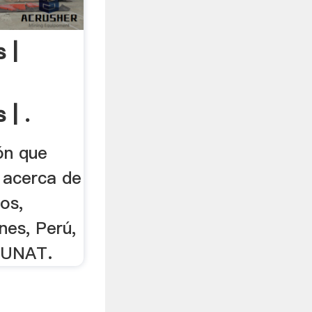
 |
 | .
ón que
 acerca de
os,
nes, Perú,
SUNAT.