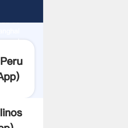
rza de
anghai
rea el
 Peru
App
)
linos