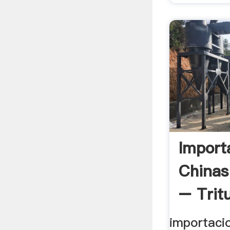
Import
Chinas
– Trit
importaci