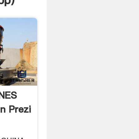
pp
)
NES
n Prezi