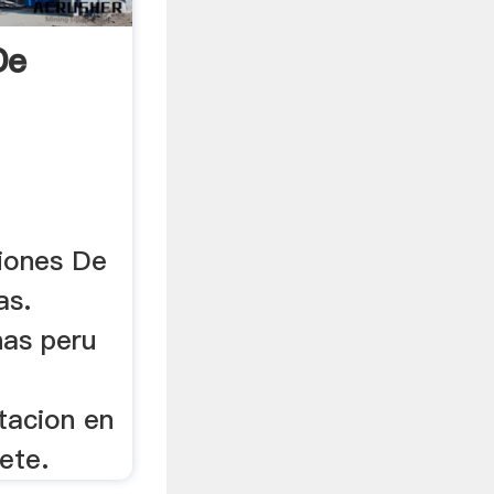
De
iones De
as.
nas peru
tacion en
ete.