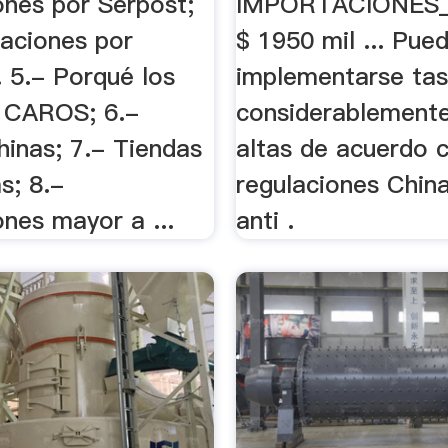
ones por Serpost;
IMPORTACIONES_
taciones por
$ 1950 mil ... Pue
.. 5.- Porqué los
implementarse ta
n CAROS; 6.-
considerablement
hinas; 7.- Tiendas
altas de acuerdo c
s; 8.-
regulaciones Chin
nes mayor a ...
anti .