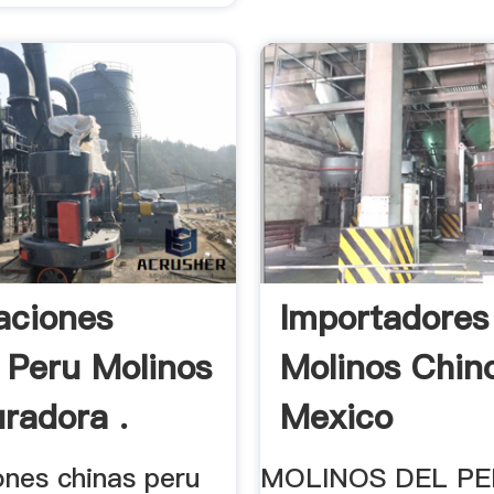
aciones
Importadores
 Peru Molinos
Molinos Chin
uradora .
Mexico
ones chinas peru
MOLINOS DEL PE