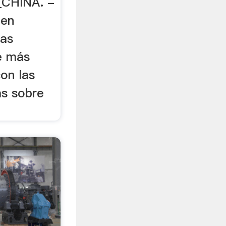
CHINA. -
den
sas
e más
on las
as sobre