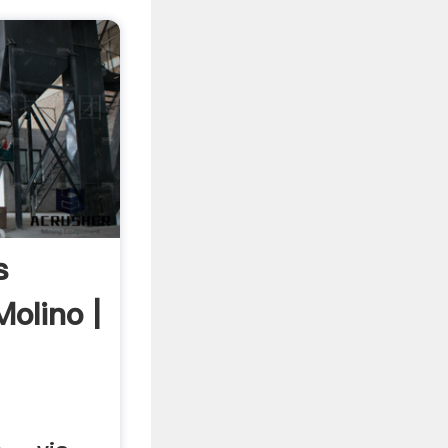
s
olino |