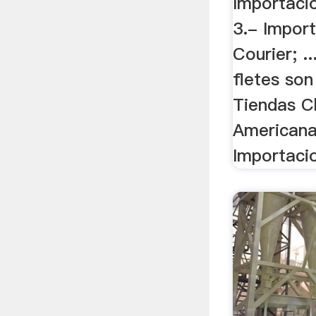
Importaci
3.- Impor
Courier; .
fletes so
Tiendas C
Americana
Importacio