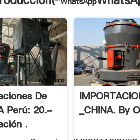
troducción(
WhatsA
aciones De
IMPORTACIO
A Perú: 20.-
_CHINA. By O
ación .