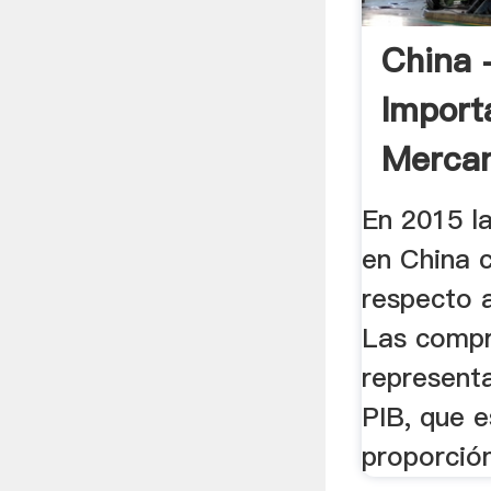
China 
Import
Mercan
En 2015 l
en China 
respecto a
Las compr
represent
PIB, que e
proporción