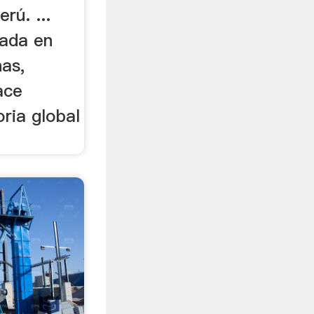
rú. ...
zada en
nas,
ace
ria global