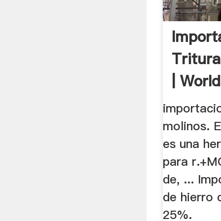
Import
Tritur
| Worl
importaci
molinos. E
es una her
para r.+M
de, ... Im
de hierro 
25%.