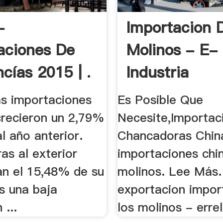
-
Importacion 
aciones De
Molinos - E-
cías 2015 | .
Industria
as importaciones
Es Posible Que
crecieron un 2,79%
Necesite,Importac
l año anterior.
Chancadoras Chin
as al exterior
importaciones chi
an el 15,48% de su
molinos. Lee Más.
s una baja
exportacion impor
 ...
los molinos - errel