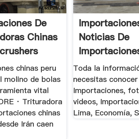
aciones De
Importaciones
adoras Chinas
Noticias De
dcrushers
Importaciones
ones chinas peru
Toda la informaci
l molino de bolas
necesitas conocer
ramienta vital
Importaciones, fot
ORE · Trituradora
videos, Importacio
portaciones chinas
Lima, Economía, 
desde Irán caen