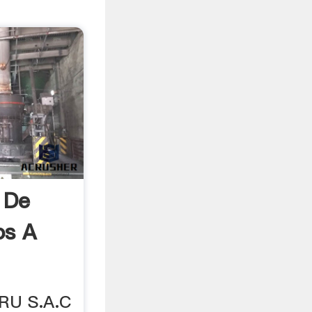
 De
os A
RU S.A.C