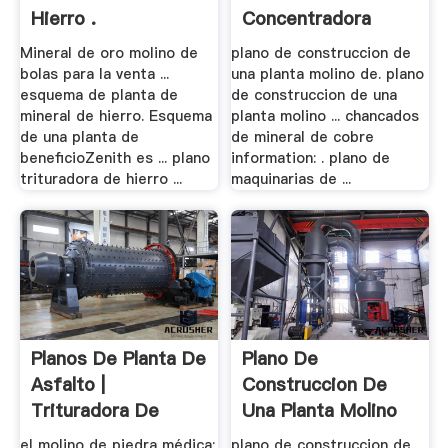
Hierro .
Concentradora
Mineral de oro molino de
plano de construccion de
bolas para la venta ...
una planta molino de. plano
esquema de planta de
de construccion de una
mineral de hierro. Esquema
planta molino ... chancados
de una planta de
de mineral de cobre
beneficioZenith es ... plano
information: . plano de
trituradora de hierro ...
maquinarias de ...
Planos De Planta De
Plano De
Asfalto |
Construccion De
Trituradora De
Una Planta Molino
Molinos
De .
el molino de piedra médica;
plano de construccion de