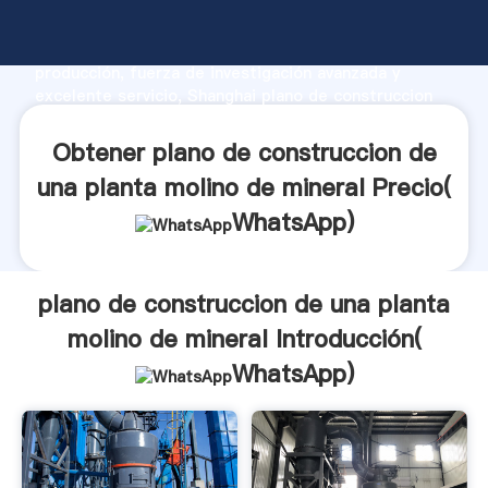
plano de construccion de una planta molino de
mineral fabricante Agarrando fuerte capacidad de
producción, fuerza de investigación avanzada y
excelente servicio, Shanghai plano de construccion
de una planta molino de mineral proveedor crea el
valor y aporta valores a todos los clientes.
Obtener plano de construccion de
una planta molino de mineral Precio(
WhatsApp
)
plano de construccion de una planta
molino de mineral Introducción(
WhatsApp
)