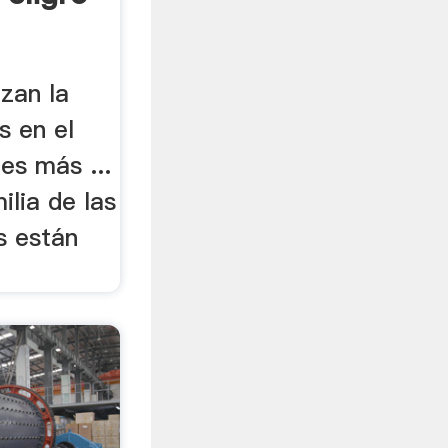
zan la
s en el
es más ...
ilia de las
s están