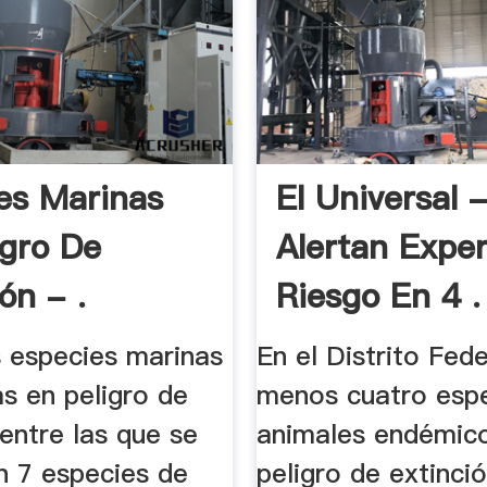
es Marinas
El Universal 
igro De
Alertan Expe
ón - .
Riesgo En 4 .
s especies marinas
En el Distrito Fede
as en peligro de
menos cuatro esp
 entre las que se
animales endémic
n 7 especies de
peligro de extinció