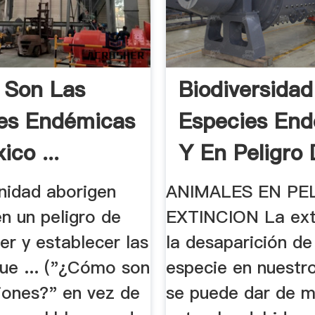
 Son Las
Biodiversidad
es Endémicas
Especies En
co ...
Y En Peligro 
idad aborigen
ANIMALES EN PE
n un peligro de
EXTINCION La ext
r y establecer las
la desaparición de
ue ... ("¿Cómo son
especie en nuestro
iones?" en vez de
se puede dar de 