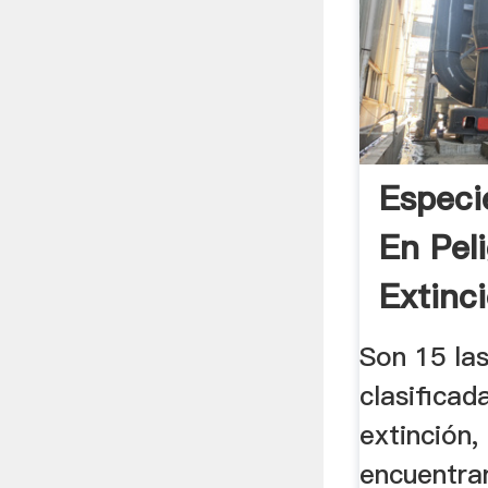
Especi
En Pel
Extinci
Son 15 la
clasificad
extinción,
encuentra