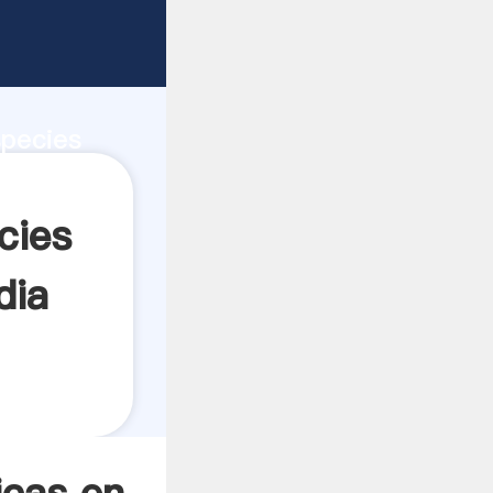
ad de
species
el valor
cies
dia