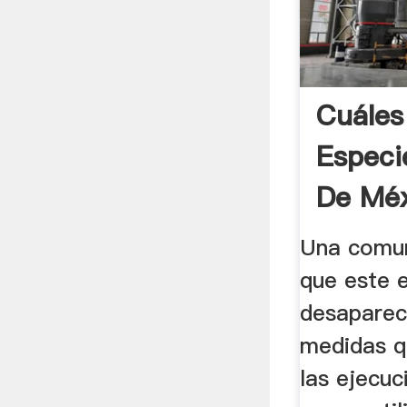
Cuáles
Especi
De Méxi
Una comun
que este e
desaparece
medidas q
las ejecuc