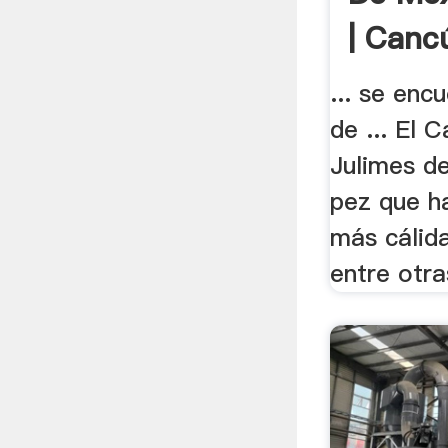
| Canc
... se enc
de ... El 
Julimes d
pez que h
más cálida
entre otra