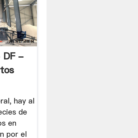
- DF -
rtos
ral, hay al
ecies de
os en
n por el