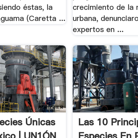
siendo éstas, la
crecimiento de la
aguama (Caretta ...
urbana, denunciar
expertos en ...
ecies Únicas
Las 10 Princi
ico | UN1ÓN
Especies En P