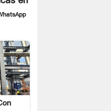
icas en
Con