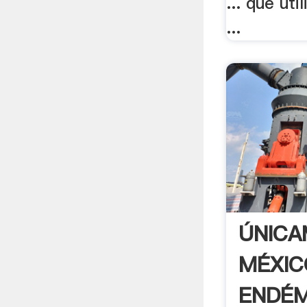
... que ut
...
ÚNICA
MÉXIC
ENDÉM