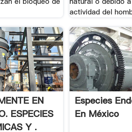
ilizan el bloqueo de
natural o debido a
actividad del homb
MENTE EN
Especies En
O. ESPECIES
En México
ICAS Y .