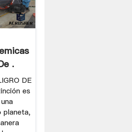
demicas
De .
LIGRO DE
inción es
 una
 planeta,
manera