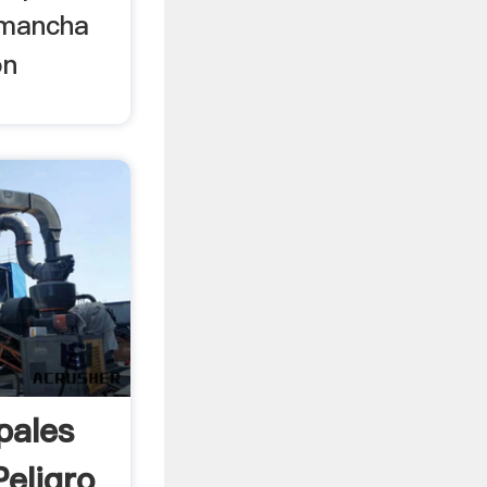
 mancha
on
pales
eligro