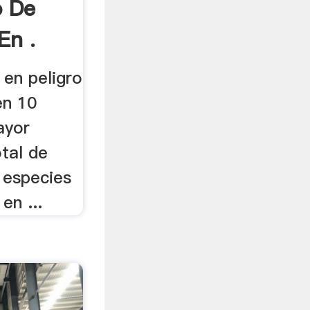
o De
En .
 en peligro
en 10
ayor
otal de
 especies
en ...