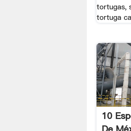
tortugas, 
tortuga c
10 Esp
De Méx