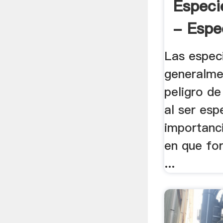
Especi
- Espe
Las espec
generalme
peligro de
al ser esp
importanc
en que fo
...