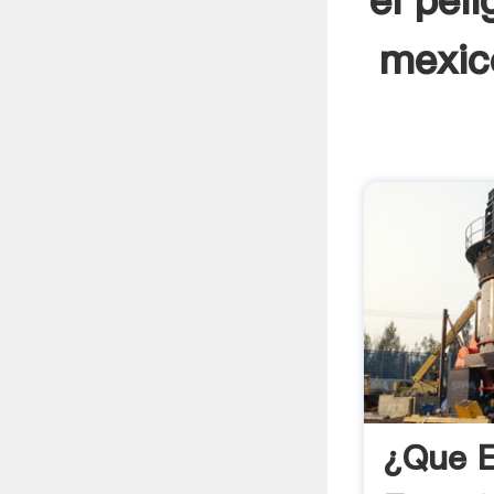
el pel
mexic
¿Que 