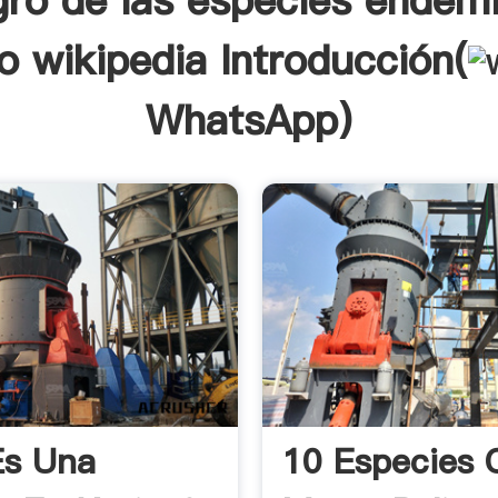
igro de las especies endem
o wikipedia Introducción(
WhatsApp
)
Es Una
10 Especies 