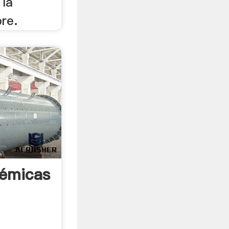
 la
re.
démicas