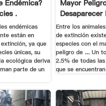
e Endémica?
Mayor Peligr
cies .
Desaparecer 
ies endémicas
Entre los animales
nte están en
de extinción exist
 extinción, ya que
especies con el m
ecies únicas, su
peligro de ... Un t
ia ecológica deriva
2.5% de todas las
rman parte de un
que se encuentran 