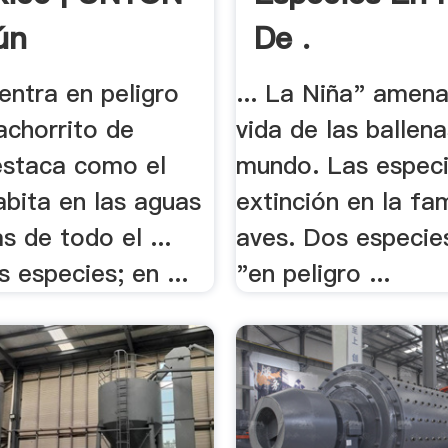
ún
De .
uentra en peligro
... La Niña" amena
Cachorrito de
vida de las ballena
estaca como el
mundo. Las especi
abita en las aguas
extinción en la fam
s de todo el ...
aves. Dos especie
s especies; en ...
"en peligro ...