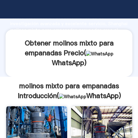
molinos mixto para empanadas fabricante Agarrando
fuerte capacidad de producción, fuerza de
investigación avanzada y excelente servicio, Shanghai
molinos mixto para empanadas proveedor crea el
valor y aporta valores a todos los clientes.
Obtener molinos mixto para
empanadas Precio(
WhatsApp
)
molinos mixto para empanadas
Introducción(
WhatsApp
)