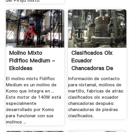
del Pirujo mixto.
Molino Mixto
Clasificados Olx
Fidifloc Medium -
Ecuador
Ekoideas
Chancadoras De
Mandibulas
El molino mixto Fidifloc
Información de contacto
Medium es un molino de
para nixtamal, molinos de
Komo que integra en ...
martillo, fabricas de atrás:
Este motor de 140W está
clasificados olx ecuador
especialmente
chancadoras después:
desarrollado por Komo
chancadoras de piedras
para funcionar con sus
clasificados.
molinos ...