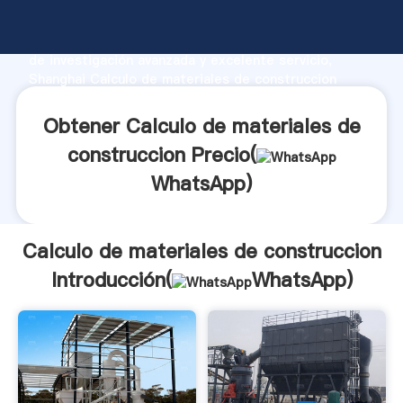
Calculo de materiales de construccion fabricante
Agarrando fuerte capacidad de producción, fuerza
de investigación avanzada y excelente servicio,
Shanghai Calculo de materiales de construccion
proveedor crea el valor y aporta valores a todos los
clientes.
Obtener Calculo de materiales de
construccion Precio(
WhatsApp
)
Calculo de materiales de construccion
Introducción(
WhatsApp
)