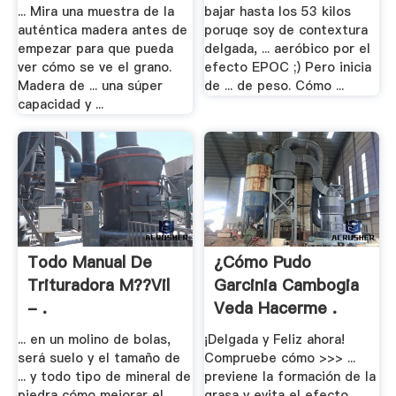
... Mira una muestra de la
bajar hasta los 53 kilos
auténtica madera antes de
poruqe soy de contextura
empezar para que pueda
delgada, ... aeróbico por el
ver cómo se ve el grano.
efecto EPOC ;) Pero inicia
Madera de ... una súper
de ... de peso. Cómo ...
capacidad y ...
Todo Manual De
¿Cómo Pudo
Trituradora M??vil
Garcinia Cambogia
- .
Veda Hacerme .
... en un molino de bolas,
¡Delgada y Feliz ahora!
será suelo y el tamaño de
Compruebe cómo >>> ...
... y todo tipo de mineral de
previene la formación de la
piedra cómo mejorar el
grasa y evita el efecto