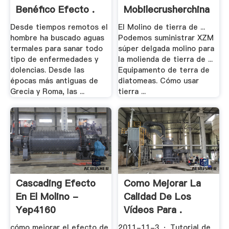
Benéfico Efecto .
Mobilecrusherchina
Desde tiempos remotos el
El Molino de tierra de ...
hombre ha buscado aguas
Podemos suministrar XZM
termales para sanar todo
súper delgada molino para
tipo de enfermedades y
la molienda de tierra de ...
dolencias. Desde las
Equipamento de terra de
épocas más antiguas de
diatomeas. Cómo usar
Grecia y Roma, las ...
tierra ...
Cascading Efecto
Como Mejorar La
En El Molino -
Calidad De Los
Yep4160
Vídeos Para .
cómo mejorar el efecto de
2011-11-3 · Tutorial de