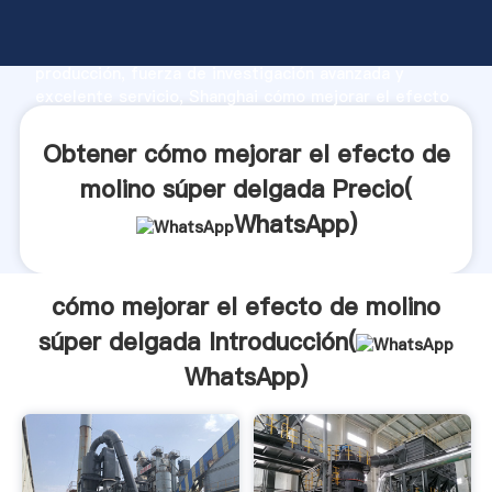
cómo mejorar el efecto de molino súper delgada
fabricante Agarrando fuerte capacidad de
producción, fuerza de investigación avanzada y
excelente servicio, Shanghai cómo mejorar el efecto
de molino súper delgada proveedor crea el valor y
aporta valores a todos los clientes.
Obtener cómo mejorar el efecto de
molino súper delgada Precio(
WhatsApp
)
cómo mejorar el efecto de molino
súper delgada Introducción(
WhatsApp
)