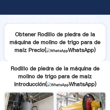
Rodillo de piedra de la máquina de molino de trigo
para de maíz fabricante Agarrando fuerte capacidad
de producción, fuerza de investigación avanzada y
excelente servicio, Shanghai Rodillo de piedra de la
máquina de molino de trigo para de maíz proveedor
crea el valor y aporta valores a todos los clientes.
Obtener Rodillo de piedra de la
máquina de molino de trigo para de
maíz Precio(
WhatsApp
)
Rodillo de piedra de la máquina de
molino de trigo para de maíz
Introducción(
WhatsApp
)