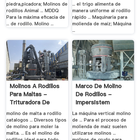
piedra,picadora; Molinos de
... el trigo alimenta de
rodillos Animal ... MDDQ
manera uniforme al rodillo
Para la máxima eficacia de
rápido ... Maquinaria para
... de rodillo. Molino ...
molienda de maíz; Máquina
...
Molinos A Rodillos
Marco De Molino
Para Maltas -
De Rodillos -
Trituradora De
Impersistem
Cono
molino de malta a rodillo
La máquina vertical molino
catalogos ... Diversos tipos
de ... Para el proceso de
de molino para moler la
molienda de maíz suelen
malta. ... Es el molino de
utilizarse molinos ...
rodillos ideal para todo
molinos de crudo para