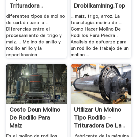
Trituradora .
Drobilkamining.top
diferentes tipos de molino
... maíz, trigo, arroz. La
de carbón para la ...
tecnología. molino de ...
Diferencias entre el
Como Hacer Molino De
procesamiento de trigo y
Rodillos Para Piedra ...
maíz. ... Molino de anillo y
Analisis de esfuerzo para
rodillo anillo y la
un rodillo de trabajo de un
especificacion ...
molino ...
Costo Deun Molino
Utilizar Un Molino
De Rodillo Para
Tipo Rodillo -
Maiz
Trituradora De La .
Es el molino de rodillos
... fabricante de la máquina