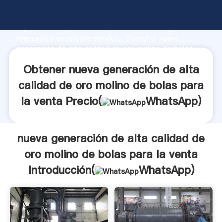
nueva generación de alta calidad de oro molino de
bolas para la venta fabricante Agarrando fuerte
capacidad de producción, fuerza de investigación
avanzada y excelente servicio, Shanghai nueva
generación de alta calidad de oro molino de bolas
para la venta proveedor crea el valor y aporta valores
Obtener nueva generación de alta
a todos los clientes.
calidad de oro molino de bolas para
la venta Precio(
WhatsApp
)
nueva generación de alta calidad de
oro molino de bolas para la venta
Introducción(
WhatsApp
)