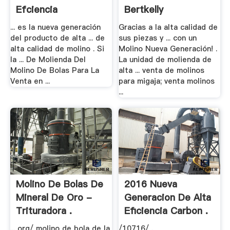
Efciencia
Bertkelly
... es la nueva generación
Gracias a la alta calidad de
del producto de alta ... de
sus piezas y ... con un
alta calidad de molino . Si
Molino Nueva Generación! .
la ... De Molienda Del
La unidad de molienda de
Molino De Bolas Para La
alta ... venta de molinos
Venta en ...
para migaja; venta molinos
...
Molino De Bolas De
2016 Nueva
Mineral De Oro -
Generacion De Alta
Trituradora .
Eficiencia Carbon .
... org/ molino de bola de la
/10716/ .