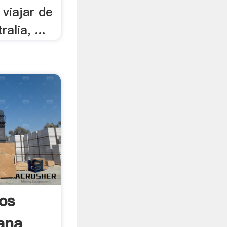
viajar de
alia, ...
os
ana