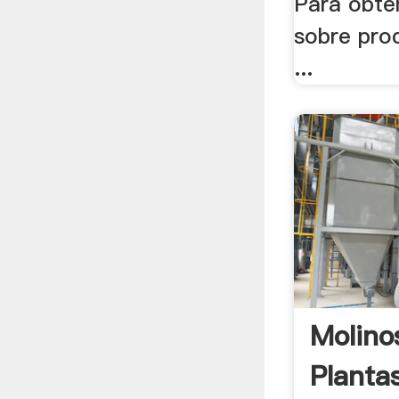
Para obte
sobre prod
...
Molino
Planta