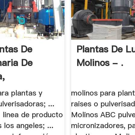
ntas De
Plantas De L
aria De
Molinos - .
a,
doras ...
ra plantas y
molinos para plant
lverisadoras; ...
raises o pulverisa
e linea de producto
Molinos ABC pulve
 los angeles; ...
micronizadores, p