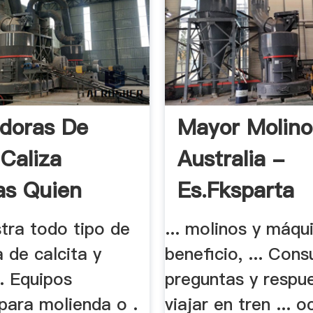
adoras De
Mayor Molino
 Caliza
Australia -
as Quien
Es.fksparta
tra todo tipo de
... molinos y máqu
a de calcita y
beneficio, ... Cons
.. Equipos
preguntas y respu
 para molienda o .
viajar en tren ... 