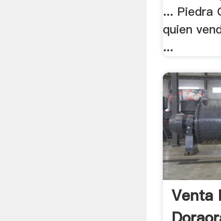
... Piedra
quien vend
...
Venta 
Doraor