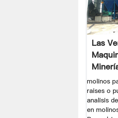
Las Ve
Maquin
Minerí
Tritura
molinos pa
raises o pu
analisis d
en molinos