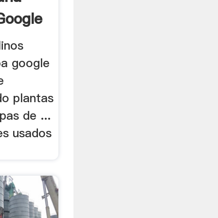
Google
inos
a google
e
do plantas
pas de ...
es usados