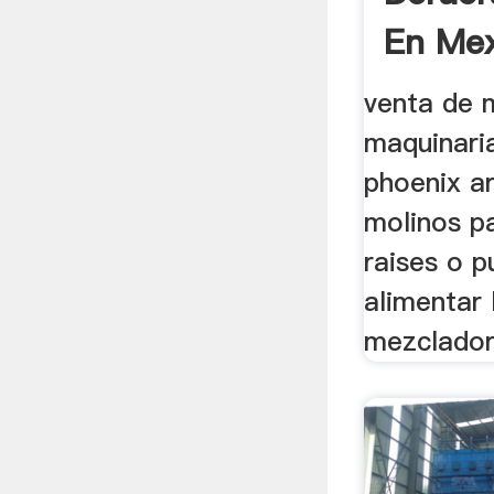
En Mex
venta de 
maquinaria
phoenix ar
molinos pa
raises o p
alimentar
mezclador;