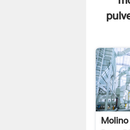
mo
pulv
Molino