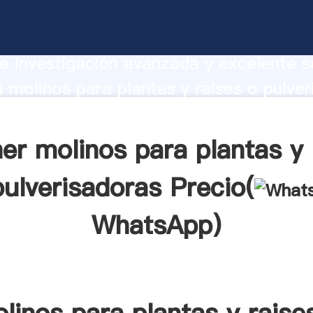
para plantas y raises o pulverisadoras
te Agarrando fuerte capacidad de prod
e investigación avanzada y excelente se
 molinos para plantas y raises o pulve
r crea el valor y aporta valores a todo
er molinos para plantas y 
pulverisadoras Precio(
WhatsApp
)