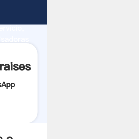
ucción,
rvicio,
risadoras
s los
raises