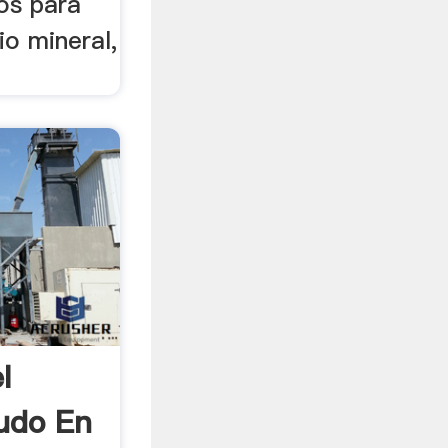
nos para
io mineral,
l
udo En