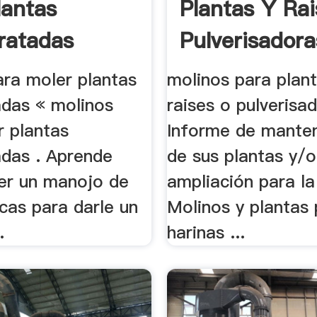
lantas
Plantas Y Ra
ratadas
Pulverisadora
ara moler plantas
molinos para plant
adas « molinos
raises o pulverisad
r plantas
Informe de mante
adas . Aprende
de sus plantas y/o
r un manojo de
ampliación para la 
cas para darle un
Molinos y plantas
.
harinas ...