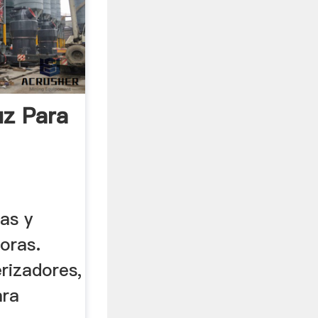
uz Para
as y
doras.
rizadores,
ara