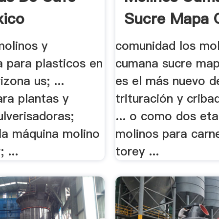
ico
Sucre Mapa 
molinos y
comunidad los mol
 para plasticos en
cumana sucre map
izona us; ...
es el más nuevo d
ra plantas y
trituración y criba
ulverisadoras;
... o como dos eta
 la máquina molino
molinos para carn
 ...
torey ...