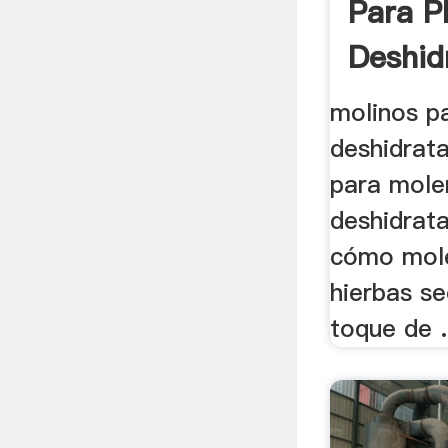
Para P
Deshid
molinos p
deshidrat
para mole
deshidrat
cómo mole
hierbas se
toque de .