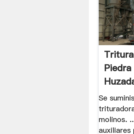
Tritur
Piedra
Huzad
Vende
Se suminis
triturador
molinos. .
auxiliares