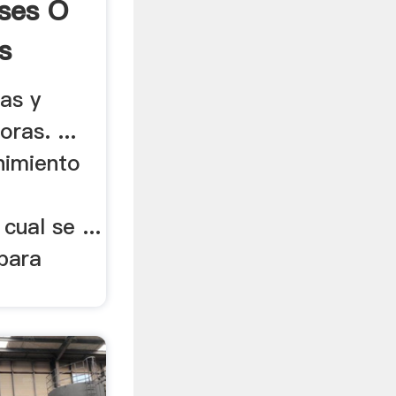
ises O
s
as y
oras. ...
nimiento
cual se ...
 para