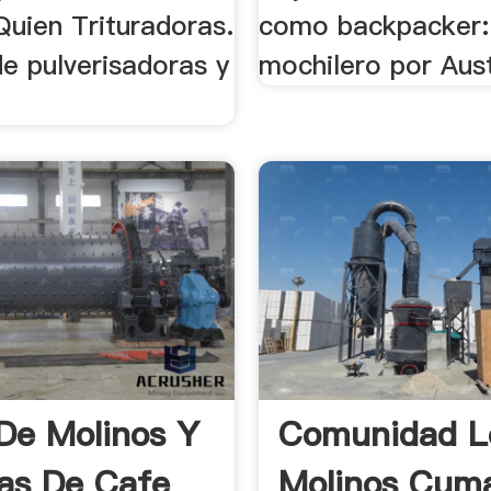
 Quien Trituradoras.
como backpacker: 
e pulverisadoras y
mochilero por Austr
De Molinos Y
Comunidad L
as De Cafe
Molinos Cum