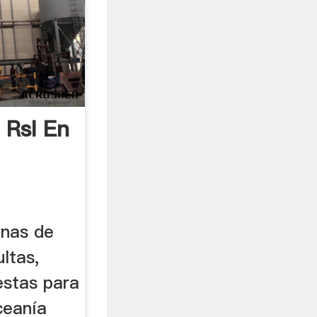
 Rsl En
inas de
ultas,
estas para
oceanía