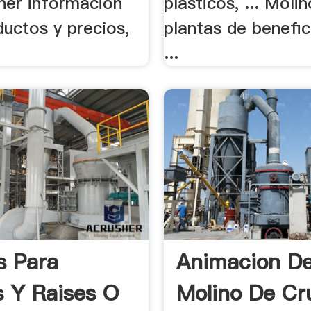
ner información
plasticos, ... Moli
uctos y precios,
plantas de benefic
...
s Para
Animacion De
s Y Raises O
Molino De Cr