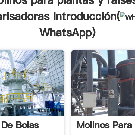
linos para plantas y raise
erisadoras Introducción(
WhatsApp
)
 De Bolas
Molinos Para