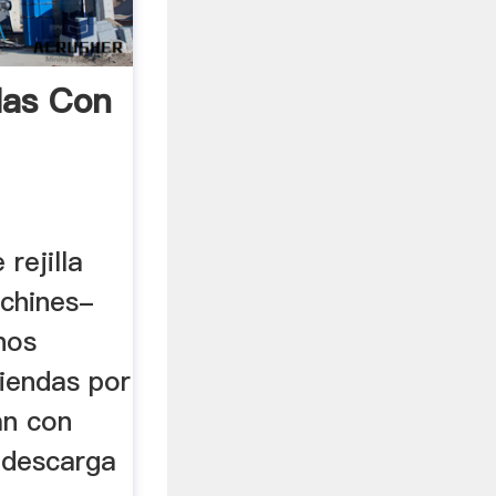
las Con
rejilla
chines-
nos
iendas por
an con
 descarga