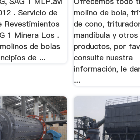
G, SAG 1 MLP.avi
Ofrecemos todo t
2012 . Servicio de
molino de bola, tr
 Revestimientos
de cono, triturado
G 1 Minera Los .
mandíbula y otros
 molinos de bolas
productos, por fa
ncipios de ...
consulte nuestra
información, le d
...