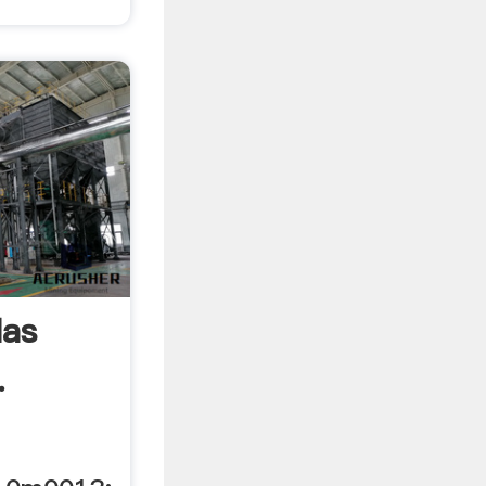
las
.