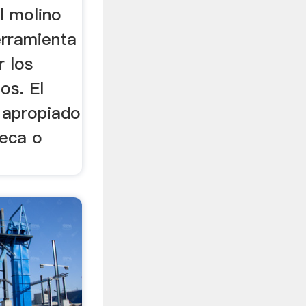
l molino
erramienta
r los
os. El
s apropiado
seca o