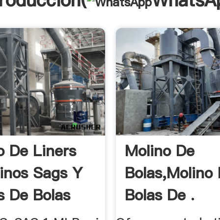
troducción(
WhatsA
 De Liners
Molino De
inos Sags Y
Bolas,molino
s De Bolas
Bolas De .