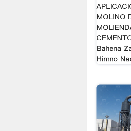
EN LA 
APLICACI
MOLINO 
MOLIENDA
CEMENTO 
Bahena Za
Himno Nac