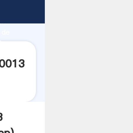
o fuerte
ón
 de
ta
m0013
3