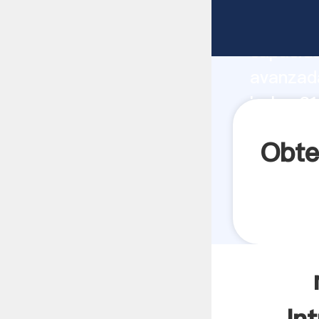
molino 
capacida
avanzada
bolas 31
valores 
Obte