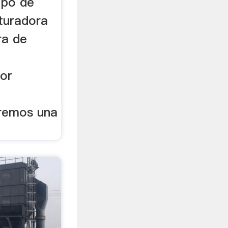
ipo de
ituradora
ra de
vor
aremos una