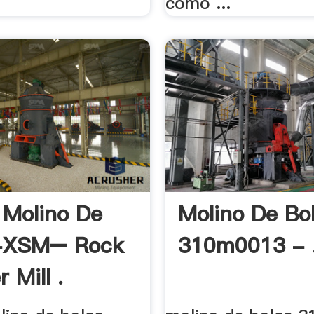
como ...
 Molino De
Molino De Bo
 -XSM– Rock
310m0013 - 
 Mill .