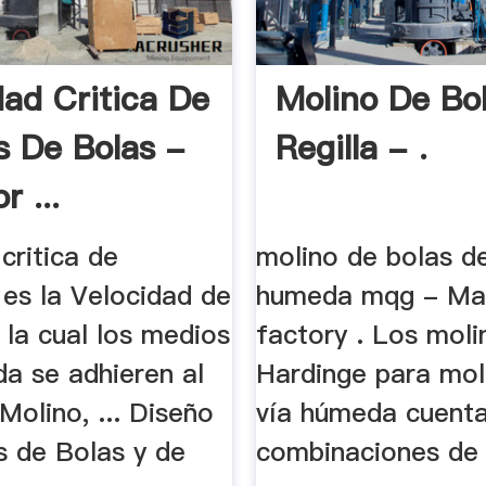
dad Critica De
Molino De Bo
s De Bolas -
Regilla - .
r ...
critica de
molino de bolas de 
 es la Velocidad de
humeda mqg - Ma
 la cual los medios
factory . Los moli
da se adhieren al
Hardinge para mol
Molino, ... Diseño
vía húmeda cuent
s de Bolas y de
combinaciones de