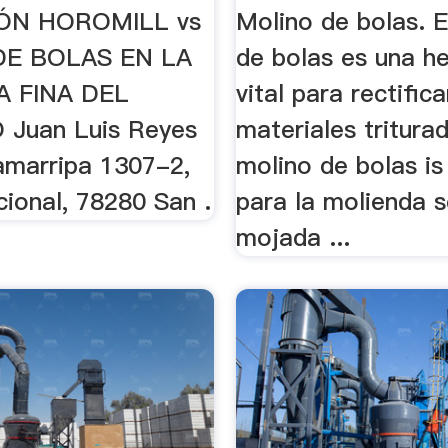
.
ÓN HOROMILL vs
Molino de bolas. E
DE BOLAS EN LA
de bolas es una h
 FINA DEL
vital para rectifica
Juan Luis Reyes
materiales triturad
marripa 1307-2,
molino de bolas i
ional, 78280 San .
para la molienda 
mojada ...