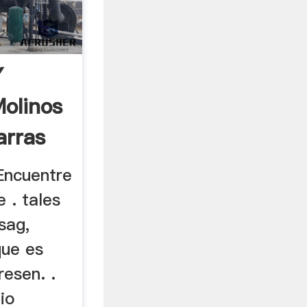
Y
olinos
arras
Encuentre
 . tales
sag,
que es
resen. .
io