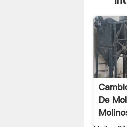
In
Cambio
De Mol
Molino