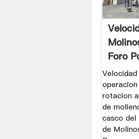
Veloci
Molino
Foro Po
Velocidad 
operacion
rotacion a
de molien
casco del 
de Molino