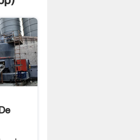
pp
)
 De