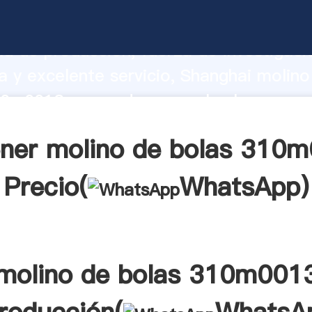
de bolas 310m0013 fabricante Agarrand
d de producción, fuerza de investigaci
 y excelente servicio, Shanghai molino
0m0013 proveedor crea el valor y apor
a todos los clientes.
ner molino de bolas 310
Precio(
WhatsApp
)
molino de bolas 310m001