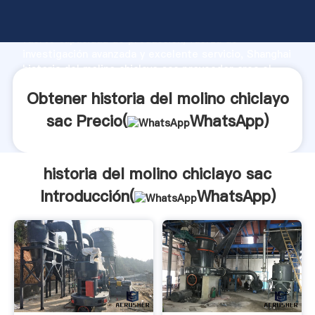
historia del molino chiclayo sac fabricante Agarrando
fuerte capacidad de producción, fuerza de
investigación avanzada y excelente servicio, Shanghai
historia del molino chiclayo sac proveedor crea el
valor y aporta valores a todos los clientes.
Obtener historia del molino chiclayo
sac Precio(
WhatsApp
)
historia del molino chiclayo sac
Introducción(
WhatsApp
)