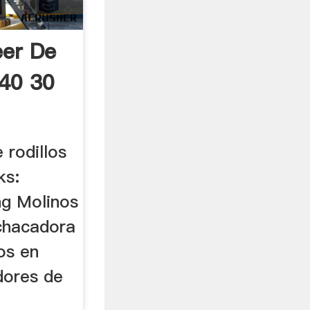
eer De
 40 30
 rodillos
ks:
ing Molinos
chacadora
os en
dores de