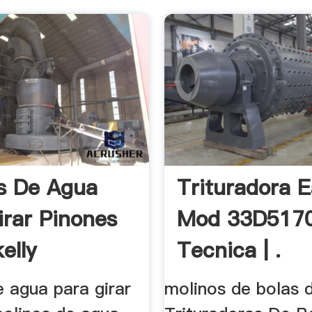
s De Agua
Trituradora E
irar Pinones
Mod 33D5170
elly
Tecnica | .
e agua para girar
molinos de bolas d