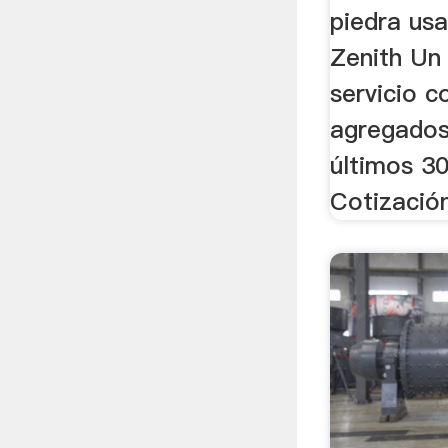
piedra us
Zenith Un
servicio 
agregados
últimos 3
Cotizació