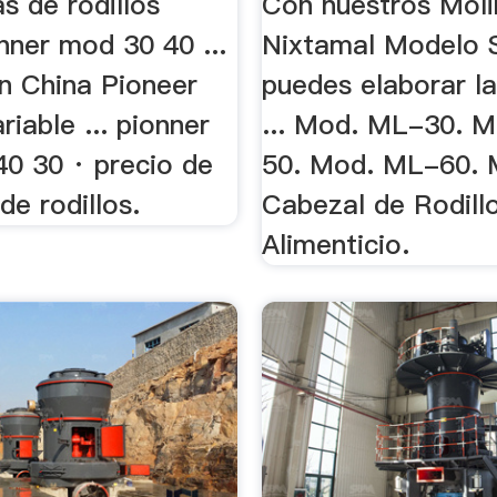
as de rodillos
Con nuestros Moli
nner mod 30 40 ...
Nixtamal Modelo 
en China Pioneer
puedes elaborar l
riable ... pionner
... Mod. ML-30. 
l 40 30 · precio de
50. Mod. ML-60. M
de rodillos.
Cabezal de Rodill
Alimenticio.