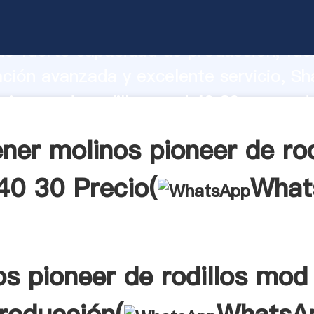
pioneer de rodillos mod 40 30 fabrican
o fuerte capacidad de producción, fue
ación avanzada y excelente servicio, Sh
pioneer de rodillos mod 40 30 proveed
 y aporta valores a todos los clientes.
ner molinos pioneer de rod
0 30 Precio(
What
os pioneer de rodillos mod