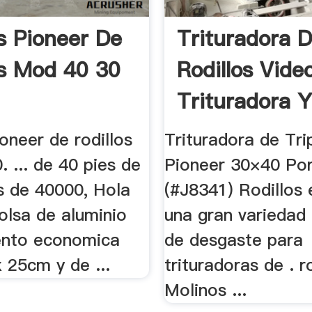
s Pioneer De
Trituradora 
os Mod 40 30
Rodillos Video
Trituradora Y
oneer de rodillos
Trituradora de Tri
 ... de 40 pies de
Pioneer 30×40 Por
s de 40000, Hola
(#J8341) Rodillos e
olsa de aluminio
una gran variedad
ento economica
de desgaste para
 25cm y de ...
trituradoras de . ro
Molinos ...