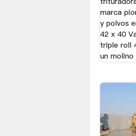
triturador
marca pio
y polvos 
42 x 40 Va
triple rol
un molino 