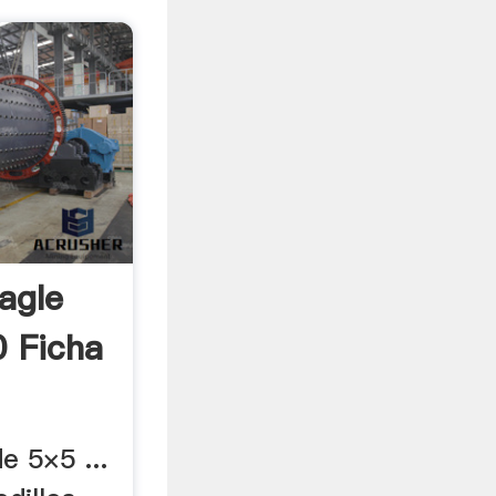
agle
 Ficha
e 5×5 ...