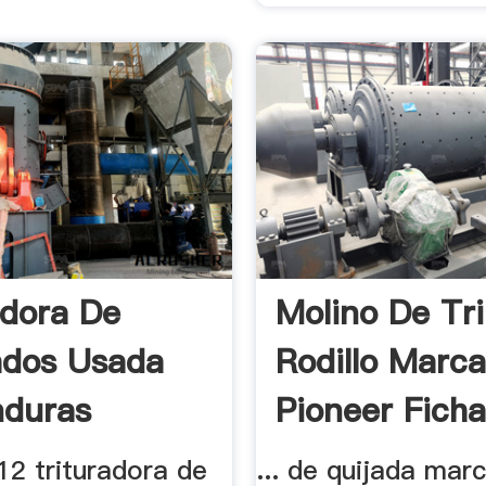
adora De
Molino De Tri
ados Usada
Rodillo Marc
nduras
Pioneer Ficha
12 trituradora de
... de quijada mar