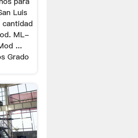
nos para
San Luis
a cantidad
Mod. ML-
od ...
os Grado