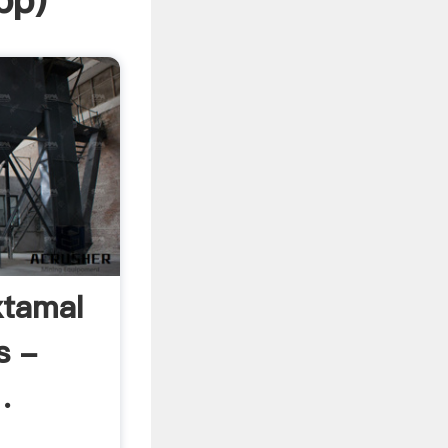
pp
)
xtamal
s -
.