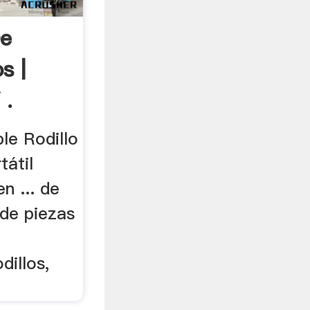
De
s |
 .
ple Rodillo
tátil
n ... de
 de piezas
dillos,