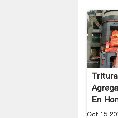
Tritur
Agreg
En Ho
Oct 15 20