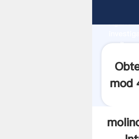
molinos 
Agarrand
investig
molinos 
el valor
Obte
mod 4
molin