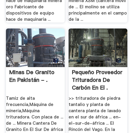
hace de maquinaria minera
minería XSM (cantera movil
oro Fabricante de
de ... El molino se utiliza
dispositivos de equipo
principalmente en el campo
hace de maquinaria ...
de la ...
Minas De Granito
Pequeño Proveedor
En Pakistán - .
Trituradora De
Carbón En El .
Tamiz de alta
>> trituradora de piedra
frecuencia,Máquina de
tantalio y planta de
minería,Máquina
cantera planta de lavado
trituradora. Con placa de ...
en el sur de áfrica ... en-
de ... Minera Cantera De
el-sur-de-áfrica ... El
Granito En El Sur De áfrica
Rincón del Vago. En la