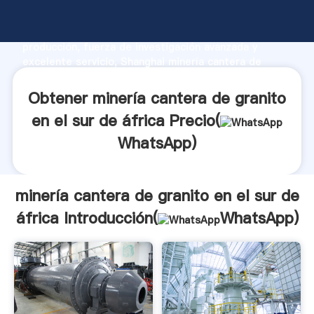
minería cantera de granito en el sur de áfrica
fabricante Agarrando fuerte capacidad de
producción, fuerza de investigación avanzada y
excelente servicio, Shanghai minería cantera de
granito en el sur de áfrica proveedor crea el valor y
aporta valores a todos los clientes.
Obtener minería cantera de granito
en el sur de áfrica Precio(
WhatsApp
)
minería cantera de granito en el sur de
áfrica Introducción(
WhatsApp
)