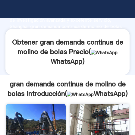
gran demanda continua de molino de bolas fabricante
Agarrando fuerte capacidad de producción, fuerza
de investigación avanzada y excelente servicio,
Shanghai gran demanda continua de molino de bolas
proveedor crea el valor y aporta valores a todos los
clientes.
Obtener gran demanda continua de
molino de bolas Precio(
WhatsApp
)
gran demanda continua de molino de
bolas Introducción(
WhatsApp
)