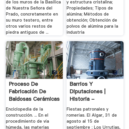
de los muros de la Basílica
y estructura cristalina;
de Nuestra Señora del
Propiedades; Tipos de
Prado, concretamente en
alúmina; Métodos de
su muro testero, entre
obtención; Obtención de
otros varios restos de
polvos de alúmina para la
piedra antiguos de ...
industria
Proceso De
Barrios Y
Fabricación De
Diputaciones |
Baldosas Cerámicas
Historia -
...
Ayuntamiento .
Enciclopedia de la
Fiestas patronales y
construcción. ... En el
romerías. El Algar, 31 de
procedimiento de vía
agosto al 15 de
húmeda, las materias
septiembre ; Los Urrutias,