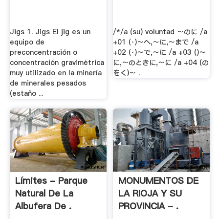
Jigs 1. Jigs El jig es un
/*/a (su) voluntad ～のに /a
equipo de
+01 (･)～へ,～に,～まで /a
preconcentración o
+02 (･)～で,～に /a +03 ()～
concentración gravimétrica
に,～のときに,～に /a +04 (の
muy utilizado en la minería
をく)～ .
de minerales pesados
(estaño ...
Límites - Parque
MONUMENTOS DE
Natural De La
LA RIOJA Y SU
Albufera De .
PROVINCIA - .