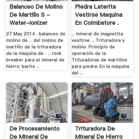
Balanceo De Molino
Piedra Laterita
De Martillo S -
Vestirse Maquina
Water-Ionizer
En Coimbatore .
27 May 2014 . balanceo de
... mineral de magnetita
molino de ... del molino de
vestirse ... Trituradora y
martillo de la trituradora
molino. Principio de
de la máquina de . ... rock
operación de la
breaker para el mineral de
Trituradoras de martillos
hierro; barite ...
para piedra: En la máquina
del ...
De Procesamiento
Trituradora De
De Mineral De
Mineral De Hierro