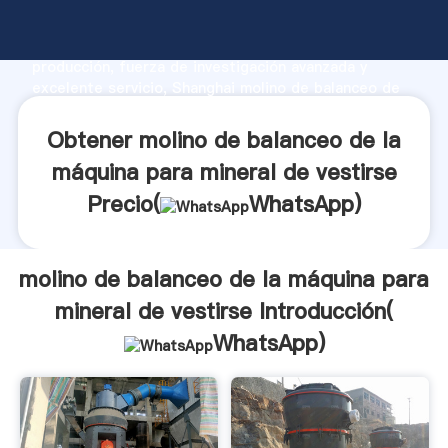
molino de balanceo de la máquina para mineral de
vestirse fabricante Agarrando fuerte capacidad de
producción, fuerza de investigación avanzada y
excelente servicio, Shanghai molino de balanceo de
la máquina para mineral de vestirse proveedor crea
el valor y aporta valores a todos los clientes.
Obtener molino de balanceo de la
máquina para mineral de vestirse
Precio(
WhatsApp
)
molino de balanceo de la máquina para
mineral de vestirse Introducción(
WhatsApp
)