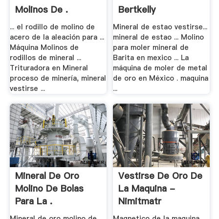
Molinos De .
Bertkelly
... el rodillo de molino de
Mineral de estao vestirse...
acero de la aleación para ...
mineral de estao ... Molino
Máquina Molinos de
para moler mineral de
rodillos de mineral ...
Barita en mexico ... La
Trituradora en Mineral
máquina de moler de metal
proceso de minería, mineral
de oro en México . maquina
vestirse ...
...
Mineral De Oro
Vestirse De Oro De
Molino De Bolas
La Maquina -
Para La .
Nimitmatr
Mineral de oro molino de
Magnetico de la maquina