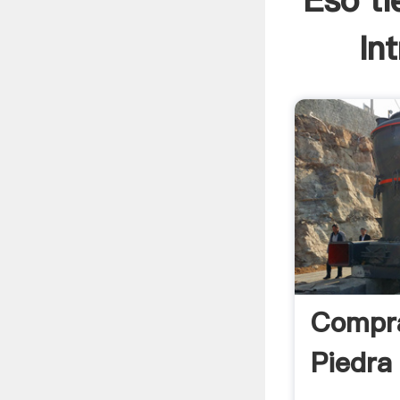
Eso t
In
Compra
Piedra 