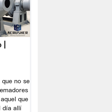
 |
r que no se
quemadores
 aquel que
 día allí