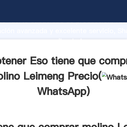
ne que comprar molino Leimeng fabrica
o fuerte capacidad de producción, fue
ación avanzada y excelente servicio, Sh
ne que comprar molino Leimeng proveed
 y aporta valores a todos los clientes.
tener Eso tiene que comp
lino Leimeng Precio(
WhatsApp
)