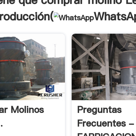
iene que comprar molino L
troducción(
WhatsA
r Molinos
Preguntas
.
Frecuentes -