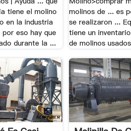
s | Ayuda ... qué
Molino>comprar m
a tiene el molino
molinos de ... es 
o en la industria
se realizaron ... 
.. por eso hay que
tiene un inventari
ado durante la ...
de molinos usados 