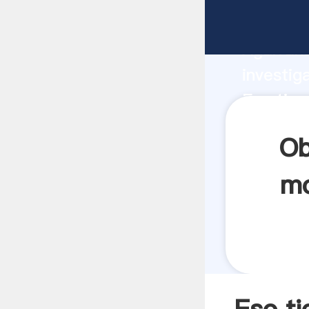
Eso tie
Agarrand
investig
Eso tie
el valor
Ob
mo