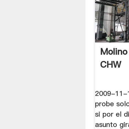
Molino
CHW
2009-11-14
probe solo
si por el 
asunto gir