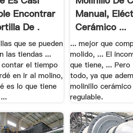
é Es Casi
Molinillo De 
ble Encontrar
Manual, Eléct
tilla De .
Cerámico ...
tillas que se pueden
... mejor que com
 las tiendas ...
molido, ... El inco
 contar el tiempo
que tiene, ... Pero
dé en ir al molino,
todo, ya que adem
ué es lo que tiene
molinillo cerámico
...
regulable.