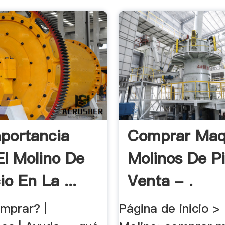
portancia
Comprar Maq
El Molino De
Molinos De P
o En La ...
Venta - .
mprar? |
Página de inicio >