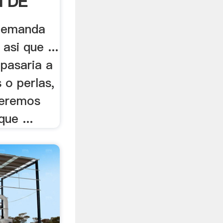
N DE
 demanda
 asi que ...
 pasaria a
 o perlas,
ueremos
que ...