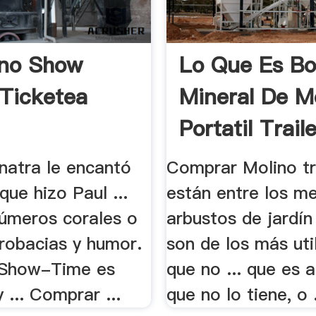
ino Show
Lo Que Es Bo
 Ticketea
Mineral De M
Portatil Trail
natra le encantó
Comprar Molino tri
que hizo Paul ...
están entre los m
números corales o
arbustos de jardín
crobacias y humor.
son de los más uti
 Show-Time es
que no ... que es 
 ... Comprar ...
que no lo tiene, o .