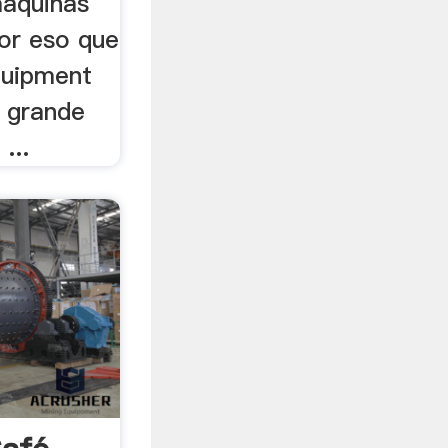
aquinas
por eso que
Equipment
o grande
...