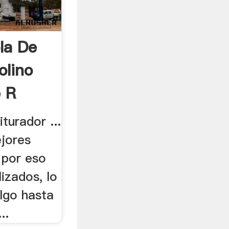
la De
olino
e R
turador ...
ejores
 por eso
lizados, lo
algo hasta
..