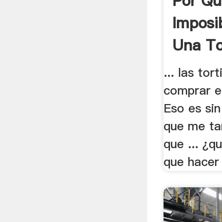
Por Qu
Imposi
Una Tor
... las tor
comprar en
Eso es sin
que me tar
que ... ¿q
que hacer 