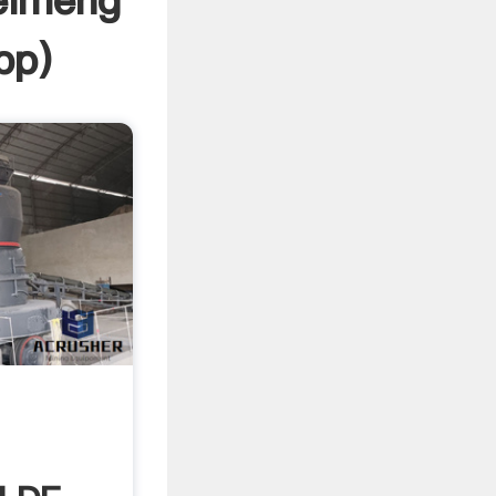
eimeng
pp
)