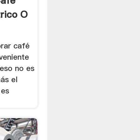
Café
rico O
prar café
nveniente
 eso no es
ás el
 es