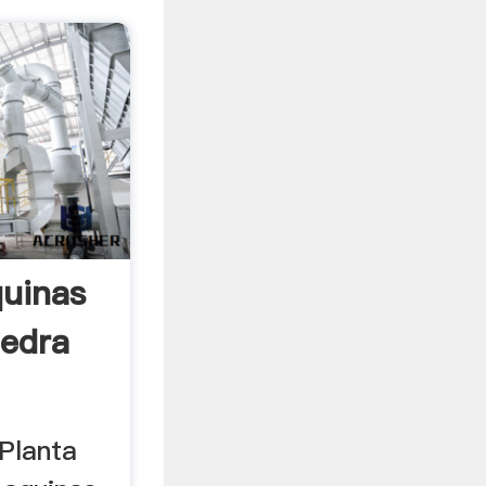
uinas
iedra
 Planta