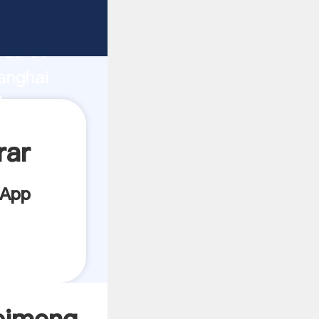
nte
rza de
anghai
or crea
rar