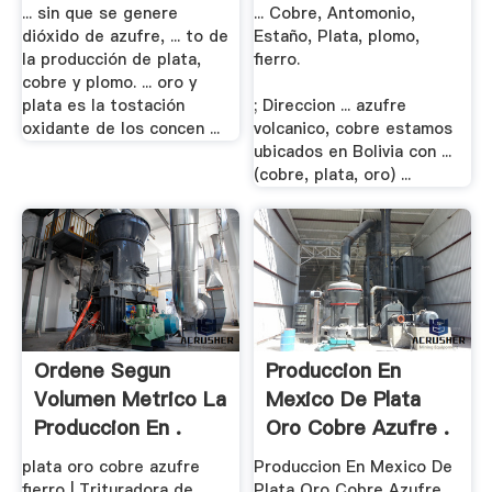
Oro Y .
... sin que se genere
... Cobre, Antomonio,
dióxido de azufre, ... to de
Estaño, Plata, plomo,
la producción de plata,
fierro.
cobre y plomo. ... oro y
plata es la tostación
; Direccion ... azufre
oxidante de los concen ...
volcanico, cobre estamos
ubicados en Bolivia con ...
(cobre, plata, oro) ...
Ordene Segun
Produccion En
Volumen Metrico La
Mexico De Plata
Produccion En .
Oro Cobre Azufre .
plata oro cobre azufre
Produccion En Mexico De
fierro | Trituradora de
Plata Oro Cobre Azufre