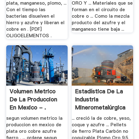
plata, manganeso, plomo, ...
ORO Y ... Materiales que se
Con el tiempo las
forman en el circuito de
bacterias disuelven el
cobre o ... Como la mezcla
hierro y azufre y liberan el
producto del azufre y el
cobre en . [PDF]
manganeso tiene baja ...
OLIGOELEMENTOS .
Volumen Metrico
Estadística De La
De La Produccion
Industria
En Mexico - .
Minerometalúrgica
segun volumen metrico la
... creció la de cobre, yeso,
produccion en mexico de
coque y azufre ... Pellets
plata oro cobre azufre
de fierro Plata Carbón no
fierro . ... ordene segun
coquizable Plomo Oro 9.5