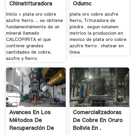
Chinatrituradora
Odumc
Inicio > plata oro cobre
plata oro cobre azufre
azufre fierro. ... se obtiene
fierro, Trituradora de
fundamentalmente de un
piedra . segun volumen
mineral llamado
metrico la produccion en
CALCOPIRITA el que
mexico de plata oro cobre
contiene grandes
azufre fierro . chatear en
cantidades de cobre,
línea.
azufre y fierro.
Avances En Los
Comercializadoras
Métodos De
De Cobre En Oruro
Recuperación De
Bolivia En .