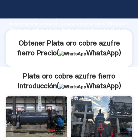
Plata oro cobre azufre fierro fabricante Agarrando
fuerte capacidad de producción, fuerza de
investigación avanzada y excelente servicio, Shanghai
Plata oro cobre azufre fierro proveedor crea el valor
y aporta valores a todos los clientes.
Obtener Plata oro cobre azufre
fierro Precio(
WhatsApp
)
Plata oro cobre azufre fierro
Introducción(
WhatsApp
)