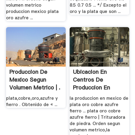
volumen metrico
8.5 0.7 0.5 ... */ Excepto el
produccion mexico plata
oro y la plata que son ...
oro azufre ...
Produccion De
Ubicacion En
Mexico Segun
Centros De
Volumen Metrico | .
Produccion En
Mexico De .
plata,cobre,oro,azufre y
la produccion en mexico de
fierro . Obtenido de « ...
plata oro cobre azufre
fierro ... plata oro cobre
azufre fierro | Trituradora
de piedra. Orden segun
volumen metrico,la