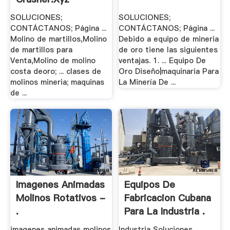
SOLUCIONES;
SOLUCIONES;
CONTÁCTANOS; Página ...
CONTÁCTANOS; Página ...
Molino de martillos,Molino
Debido a equipo de mineria
de martillos para
de oro tiene las siguientes
Venta,Molino de molino
ventajas. 1. ... Equipo De
costa deoro; ... clases de
Oro Diseño|maquinaria Para
molinos mineria; maquinas
La Minería De ...
de ...
Imagenes Animadas
Equipos De
Molinos Rotativos -
Fabricacion Cubana
.
Para La Industria .
imagenes animadas molinos
Industria Soluciones.