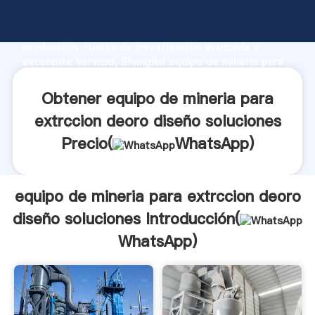
equipo de mineria para extrccion deoro diseño
soluciones fabricante Agarrando fuerte capacidad de
producción, fuerza de investigación avanzada y
excelente servicio, Shanghai equipo de mineria para
extrccion deoro diseño soluciones proveedor crea el
valor y aporta valores a todos los clientes.
Obtener equipo de mineria para
extrccion deoro diseño soluciones
Precio(
WhatsApp
)
equipo de mineria para extrccion deoro
diseño soluciones Introducción(
WhatsApp
)