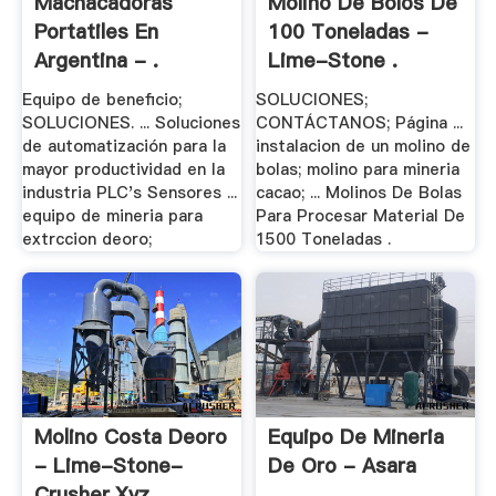
Machacadoras
Molino De Bolos De
Portatiles En
100 Toneladas -
Argentina - .
Lime-Stone .
Equipo de beneficio;
SOLUCIONES;
SOLUCIONES. ... Soluciones
CONTÁCTANOS; Página ...
de automatización para la
instalacion de un molino de
mayor productividad en la
bolas; molino para mineria
industria PLC's Sensores ...
cacao; ... Molinos De Bolas
equipo de mineria para
Para Procesar Material De
extrccion deoro;
1500 Toneladas .
Molino Costa Deoro
Equipo De Mineria
- Lime-Stone-
De Oro - Asara
Crusher.xyz