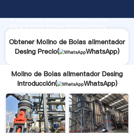
Molino de Bolas alimentador Desing fabricante
Agarrando fuerte capacidad de producción, fuerza
de investigación avanzada y excelente servicio,
Shanghai Molino de Bolas alimentador Desing
proveedor crea el valor y aporta valores a todos los
clientes.
Obtener Molino de Bolas alimentador
Desing Precio(
WhatsApp
)
Molino de Bolas alimentador Desing
Introducción(
WhatsApp
)