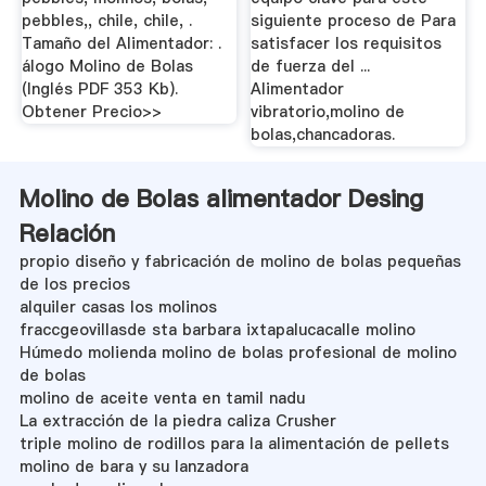
pebbles,, chile, chile, .
siguiente proceso de Para
Tamaño del Alimentador: .
satisfacer los requisitos
álogo Molino de Bolas
de fuerza del ...
(Inglés PDF 353 Kb).
Alimentador
Obtener Precio>>
vibratorio,molino de
bolas,chancadoras.
Molino de Bolas alimentador Desing
Relación
propio diseño y fabricación de molino de bolas pequeñas
de los precios
alquiler casas los molinos
fraccgeovillasde sta barbara ixtapalucacalle molino
Húmedo molienda molino de bolas profesional de molino
de bolas
molino de aceite venta en tamil nadu
La extracción de la piedra caliza Crusher
triple molino de rodillos para la alimentación de pellets
molino de bara y su lanzadora