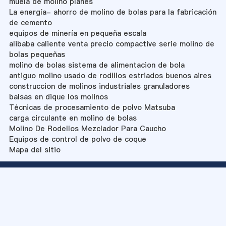
muela de molino planes
La energía- ahorro de molino de bolas para la fabricación
de cemento
equipos de minería en pequeña escala
alibaba caliente venta precio compactive serie molino de
bolas pequeñas
molino de bolas sistema de alimentacion de bola
antiguo molino usado de rodillos estriados buenos aires
construccion de molinos industriales granuladores
balsas en dique los molinos
Técnicas de procesamiento de polvo Matsuba
carga circulante en molino de bolas
Molino De Rodellos Mezclador Para Caucho
Equipos de control de polvo de coque
Mapa del sitio