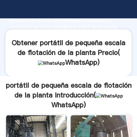
portátil de pequeña escala de flotación de la planta
fabricante Agarrando fuerte capacidad de
producción, fuerza de investigación avanzada y
excelente servicio, Shanghai portátil de pequeña
escala de flotación de la planta proveedor crea el
valor y aporta valores a todos los clientes.
Obtener portátil de pequeña escala
de flotación de la planta Precio(
WhatsApp
)
portátil de pequeña escala de flotación
de la planta Introducción(
WhatsApp
)