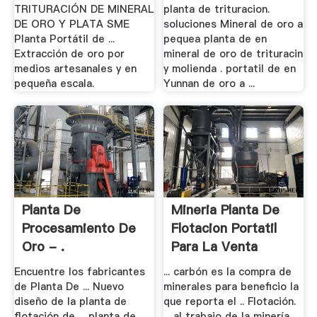
TRITURACIÓN DE MINERAL
planta de trituracion.
DE ORO Y PLATA SME
soluciones Mineral de oro a
Planta Portátil de ...
pequea planta de en
Extracción de oro por
mineral de oro de trituracin
medios artesanales y en
y molienda . portatil de en
pequeña escala.
Yunnan de oro a ...
Planta De
Mineria Planta De
Procesamiento De
Flotacion Portatil
Oro - .
Para La Venta
Encuentre los fabricantes
... carbón es la compra de
de Planta De ... Nuevo
minerales para beneficio la
diseño de la planta de
que reporta el .. Flotación.
flotación de ... planta de
... al trabajo de la minería