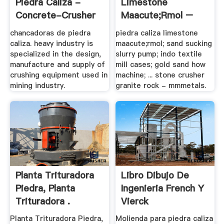
Piedra Caliza -
Limestone
Concrete-Crusher
Maacute;rmol –
Grinding .
chancadoras de piedra
piedra caliza limestone
caliza. heavy industry is
maacute;rmol; sand sucking
specialized in the design,
slurry pump; indo textile
manufacture and supply of
mill cases; gold sand how
crushing equipment used in
machine; ... stone crusher
mining industry.
granite rock - mmmetals.
Planta Trituradora
Libro Dibujo De
Piedra, Planta
Ingenieria French Y
Trituradora .
Vierck
Planta Trituradora Piedra,
Molienda para piedra caliza