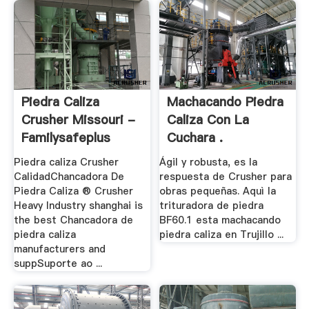
Piedra Caliza
Machacando Piedra
Crusher Missouri -
Caliza Con La
Familysafeplus
Cuchara .
Piedra caliza Crusher
Ágil y robusta, es la
CalidadChancadora De
respuesta de Crusher para
Piedra Caliza ® Crusher
obras pequeñas. Aquì la
Heavy Industry shanghai is
trituradora de piedra
the best Chancadora de
BF60.1 esta machacando
piedra caliza
piedra caliza en Trujillo ...
manufacturers and
suppSuporte ao ...