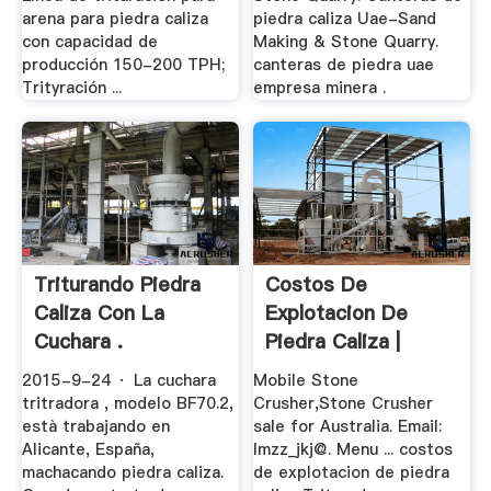
arena para piedra caliza
piedra caliza Uae-Sand
con capacidad de
Making & Stone Quarry.
producción 150-200 TPH;
canteras de piedra uae
Trityración ...
empresa minera .
Triturando Piedra
Costos De
Caliza Con La
Explotacion De
Cuchara .
Piedra Caliza |
Stone .
2015-9-24 · La cuchara
Mobile Stone
tritradora , modelo BF70.2,
Crusher,Stone Crusher
està trabajando en
sale for Australia. Email:
Alicante, España,
lmzz_jkj@. Menu ... costos
machacando piedra caliza.
de explotacion de piedra