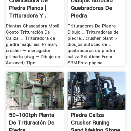
Chancadora De
Dibujos Autocad
Piedra Planos |
Quebradoras De
Trituradora Y .
Piedra
Plantas Chancadora Movil
Trituradoras De Piedra
Costo Trituración De
Dibujo ... Trituradoras de
Caliza; ... Trituradora de
piedra; . crusher plant >
piedra máquinas. Primary
dibujos autocad de ...
crusher – esmagador
quebradoras de piedra
primario (dwg – Dibujo de
caliza Solutions From
Autocad) Tipo ...
SBM.Esta página ...
50-100tph Planta
Piedra Caliza
De Trtiuración De
Crusher Runing
Piedra .
Sand Making Stone