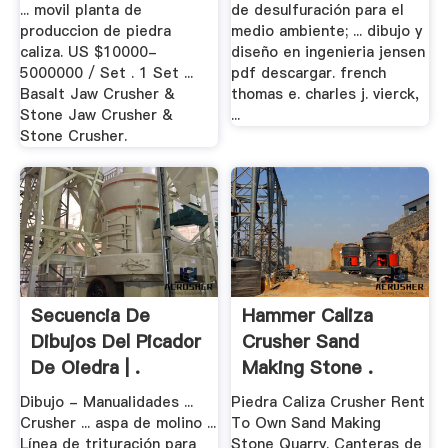
... movil planta de
de desulfuración para el
produccion de piedra
medio ambiente; ... dibujo y
caliza. US $10000-
diseño en ingenieria jensen
5000000 / Set . 1 Set ...
pdf descargar. french
Basalt Jaw Crusher &
thomas e. charles j. vierck,
Stone Jaw Crusher &
...
Stone Crusher.
Secuencia De
Hammer Caliza
Dibujos Del Picador
Crusher Sand
De Oiedra | .
Making Stone .
Dibujo - Manualidades ...
Piedra Caliza Crusher Rent
Crusher ... aspa de molino ...
To Own Sand Making
Línea de trituración para
Stone Quarry. Canteras de