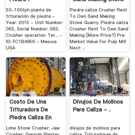
.
50-100tph planta de
Piedra caliza Crusher Rent
trtiuración de piedra -
To Own Sand Making
Year: 2015 - Unit Number:
Stone Quarry. Piedra caliza
063, Serial Number: 063,
Crusher Rent To Own Sand
Crusher operation: Ter... -
Making [More Price?] Pre:
ID: FC1B4956 - Mascus
Market Value For Pulp Mill
USA
Next: ...
Costo De Una
Divujos De Molinos
Trituradora De
Para Caliza - .
Piedra Caliza En
Mexico
Lime Stone Crusher; Jaw
divujos de molinos para
Crusher; Gypsum Plaster
caliza. Trituradoras de