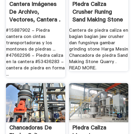
Cantera Imágenes
Piedra Caliza
De Archivo,
Crusher Runing
Vectores, Cantera .
Sand Making Stone
.
#15887902 - Piedra
Cantera de piedra caliza en
cantera con cintas
bagian bagian jaw crusher
transportadoras y los
dan fungsinya gambar
montones de piedras ...
grinding stone Harga Mesin
#47662296 - Piedra caliza
Chancadora de piedra Sand
en la cantera #53436283 -
Making Stone Quarry .
cantera de piedra en forma
READ MORE.
...
Chancadoras De
Piedra Caliza