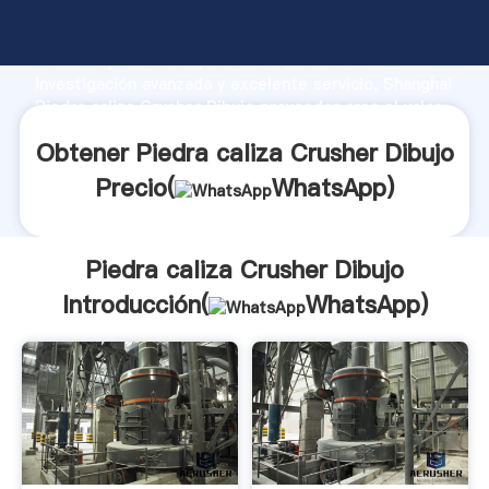
Piedra caliza Crusher Dibujo fabricante Agarrando
fuerte capacidad de producción, fuerza de
investigación avanzada y excelente servicio, Shanghai
Piedra caliza Crusher Dibujo proveedor crea el valor
y aporta valores a todos los clientes.
Obtener Piedra caliza Crusher Dibujo
Precio(
WhatsApp
)
Piedra caliza Crusher Dibujo
Introducción(
WhatsApp
)