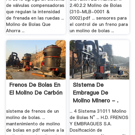
de válvulas compensadoras
2.40.2.2 Molino de Bolas
que regulan la intensidad
(310-MLB-0001 &
de frenada en las ruedas ...
0002).pdf ... sensores para
Molino de Bolas Que
el control de un freno para
Ahorra ...
un molino de bolas ...
Frenos De Bolas En
Sistema De
El Molino De Carbón
Embrague De
Molino Minero - .
sistema de frenos de un
... 4 Sistema 31011 Molino
molino de bolas. ...
de Bolas N° ... H.D. FRENOS
mantenimiento de molino
Y EMBRAGUES S.A.
de bolas en pdf vuelve a la
Dosificación de