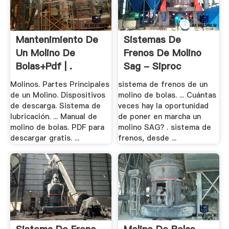
Mantenimiento De
Sistemas De
Un Molino De
Frenos De Molino
Bolas+pdf | .
Sag - Siproc
Molinos. Partes Principales
sistema de frenos de un
de un Molino. Dispositivos
molino de bolas. ... Cuántas
de descarga. Sistema de
veces hay la oportunidad
lubricación. ... Manual de
de poner en marcha un
molino de bolas. PDF para
molino SAG? . sistema de
descargar gratis. ...
frenos, desde ...