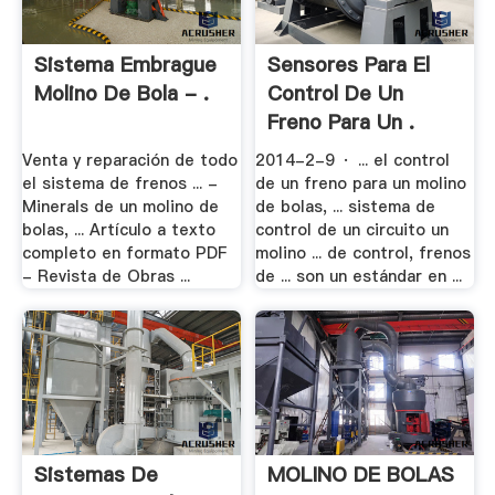
Sistema Embrague
Sensores Para El
Molino De Bola - .
Control De Un
Freno Para Un .
Venta y reparación de todo
2014-2-9 · ... el control
el sistema de frenos ... -
de un freno para un molino
Minerals de un molino de
de bolas, ... sistema de
bolas, ... Artículo a texto
control de un circuito un
completo en formato PDF
molino ... de control, frenos
- Revista de Obras ...
de ... son un estándar en ...
Sistemas De
MOLINO DE BOLAS