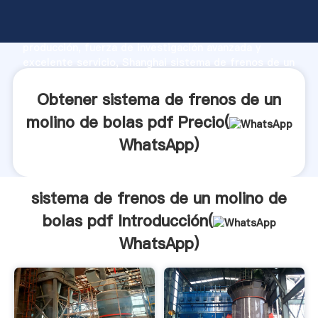
sistema de frenos de un molino de bolas pdf
fabricante Agarrando fuerte capacidad de
producción, fuerza de investigación avanzada y
excelente servicio, Shanghai sistema de frenos de un
molino de bolas pdf proveedor crea el valor y aporta
valores a todos los clientes.
Obtener sistema de frenos de un
molino de bolas pdf Precio(
WhatsApp
)
sistema de frenos de un molino de
bolas pdf Introducción(
WhatsApp
)