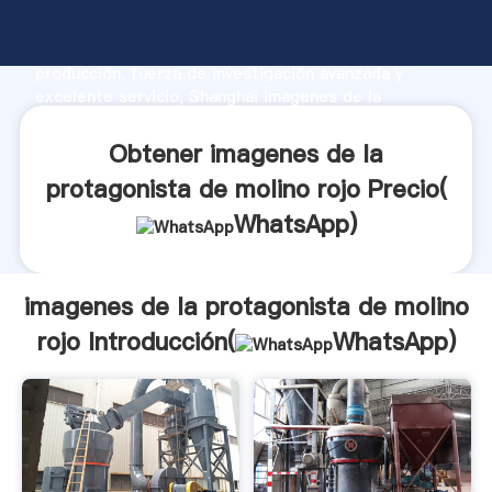
imagenes de la protagonista de molino rojo
fabricante Agarrando fuerte capacidad de
producción, fuerza de investigación avanzada y
excelente servicio, Shanghai imagenes de la
protagonista de molino rojo proveedor crea el valor y
aporta valores a todos los clientes.
Obtener imagenes de la
protagonista de molino rojo Precio(
WhatsApp
)
imagenes de la protagonista de molino
rojo Introducción(
WhatsApp
)