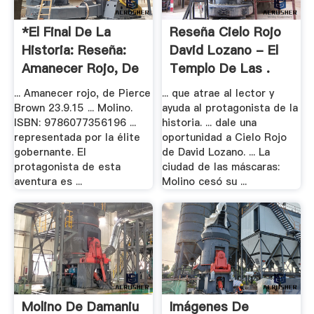
*El Final De La
Reseña Cielo Rojo
Historia: Reseña:
David Lozano - El
Amanecer Rojo, De
Templo De Las .
.
... Amanecer rojo, de Pierce
... que atrae al lector y
Brown 23.9.15 ... Molino.
ayuda al protagonista de la
ISBN: 9786077356196 ...
historia. ... dale una
representada por la élite
oportunidad a Cielo Rojo
gobernante. El
de David Lozano. ... La
protagonista de esta
ciudad de las máscaras:
aventura es ...
Molino cesó su ...
Molino De Damaniu
Imágenes De