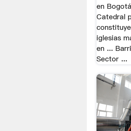
en Bogotá.
Catedral 
constituye
iglesias m
en ... Barr
Sector ...