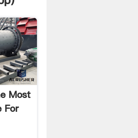
pp
)
he Most
e For