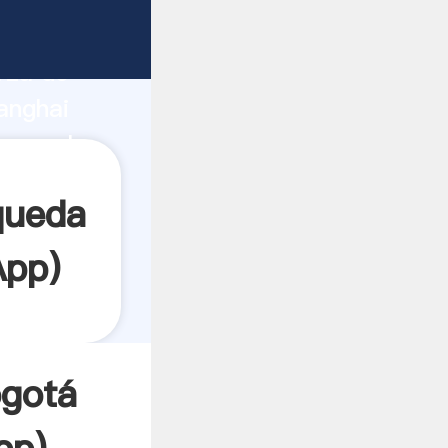
rza de
anghai
crea el
queda
App
)
ogotá