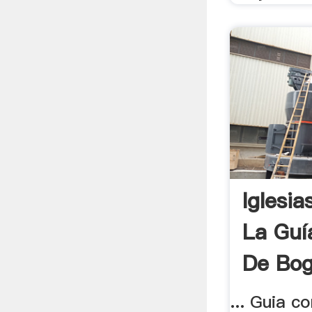
Iglesi
La Guí
De Bog
... Guia c