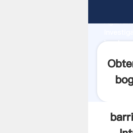
barrio 
Agarrand
investig
barrio m
valor y 
Obte
bog
barr