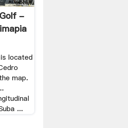
Golf -
imapia
is located
 Cedro
the map.
..
gitudinal
uba ...