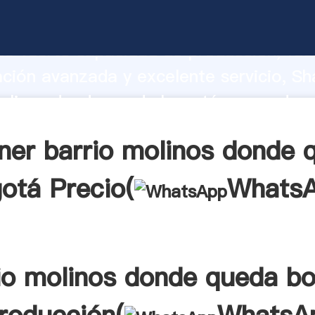
molinos donde queda bogotá fabricante
o fuerte capacidad de producción, fue
ación avanzada y excelente servicio, Sh
olinos donde queda bogotá proveedor 
aporta valores a todos los clientes.
ner barrio molinos donde 
otá Precio(
Whats
io molinos donde queda b