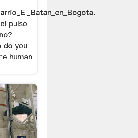
arrio_El_Batán_en_Bogotá.
el pulso
ano?
e do you
the human