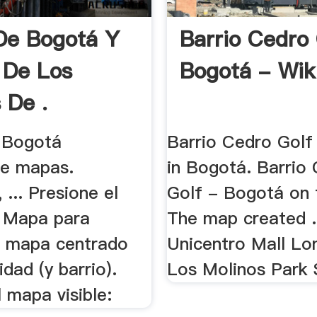
De Bogotá Y
Barrio Cedro 
 De Los
Bogotá - Wik
 De .
 Bogotá
Barrio Cedro Golf 
ce mapas.
in Bogotá. Barrio
 ... Presione el
Golf - Bogotá on 
 Mapa para
The map created .
l mapa centrado
Unicentro Mall Lon
idad (y barrio).
Los Molinos Park S
 mapa visible: