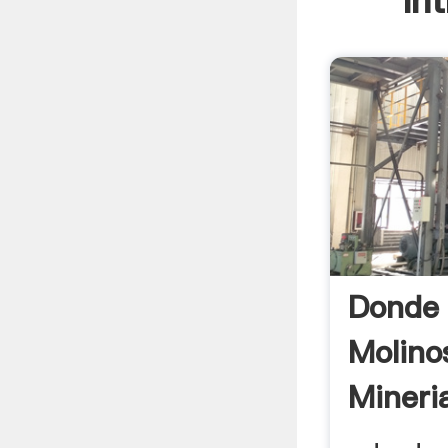
In
Donde
Molino
Mineri