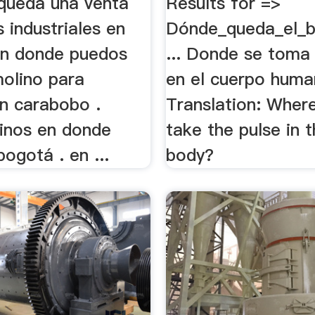
queda una venta
Results for =>
 industriales en
Dónde_queda_el_b
en donde puedos
... Donde se toma 
olino para
en el cuerpo hum
n carabobo .
Translation: Wher
linos en donde
take the pulse in 
ogotá . en ...
body?