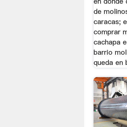
en donde 
de molinos
caracas; 
comprar m
cachapa e
barrio mo
queda en b