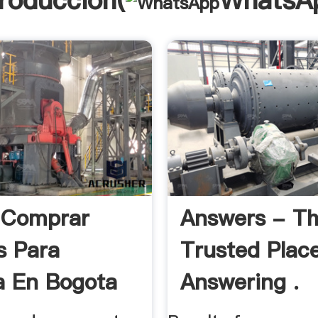
troducción(
WhatsA
 Comprar
Answers - T
s Para
Trusted Plac
a En Bogota
Answering .