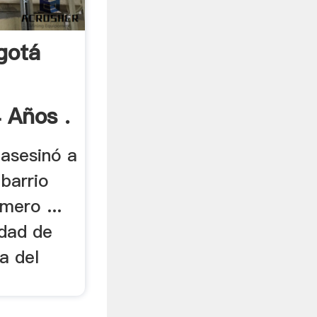
gotá
 Años .
 asesinó a
 barrio
mero ...
idad de
a del