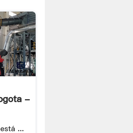
a
ogota -
stá ...