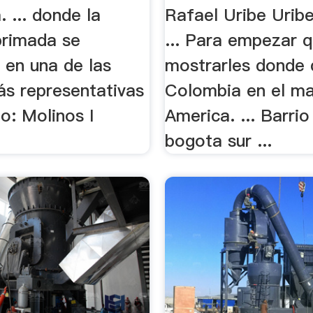
 ... donde la
Rafael Uribe Urib
primada se
... Para empezar q
 en una de las
mostrarles donde
ás representativas
Colombia en el m
io: Molinos I
America. ... Barri
bogota sur ...