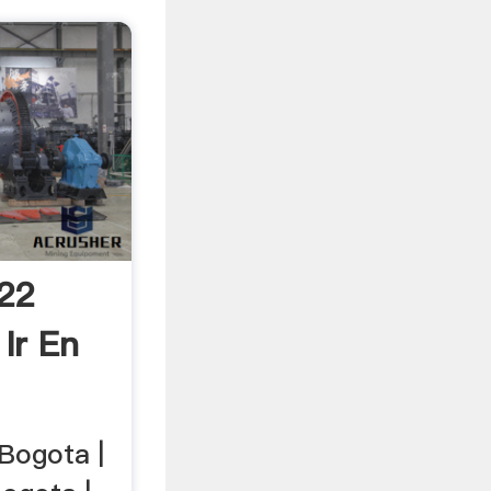
22
Ir En
 Bogota |