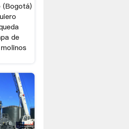
e (Bogotá)
uiero
 queda
apa de
o molinos