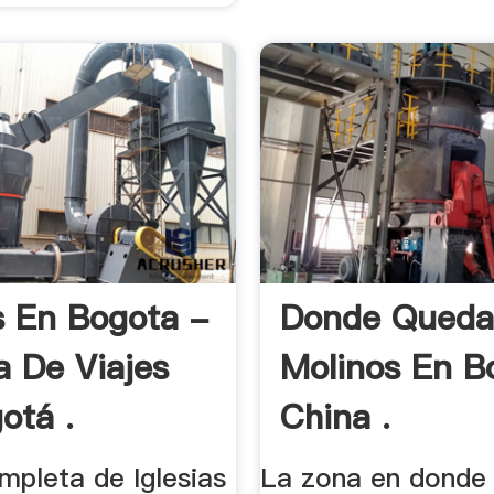
as En Bogota -
Donde Qued
a De Viajes
Molinos En B
otá .
China .
ompleta de Iglesias
La zona en donde e