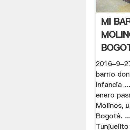
MI BA
MOLIN
BOGOT
2016-9-27
barrio do
infancia .
enero pas
Molinos, u
Bogotá. ..
Tunjuelito 