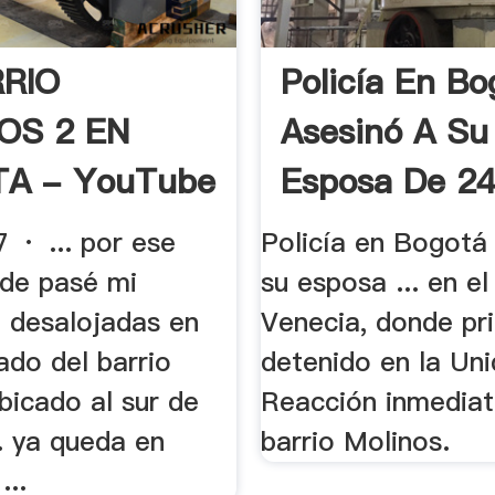
RRIO
Policía En Bo
OS 2 EN
Asesinó A Su
A - YouTube
Esposa De 24
 · ... por ese
Policía en Bogotá
nde pasé mi
su esposa ... en el
.. desalojadas en
Venecia, donde pri
ado del barrio
detenido en la Un
bicado al sur de
Reacción inmediat
. ya queda en
barrio Molinos.
...