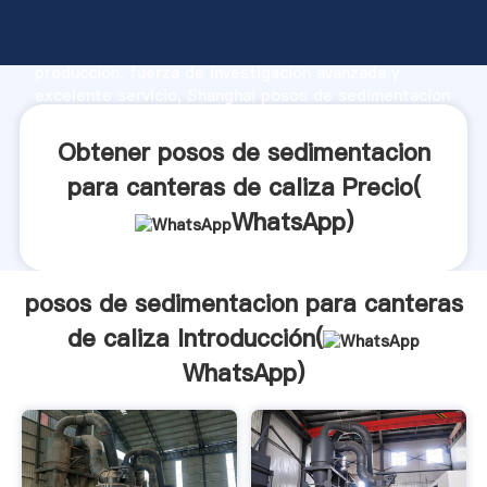
posos de sedimentacion para canteras de caliza
fabricante Agarrando fuerte capacidad de
producción, fuerza de investigación avanzada y
excelente servicio, Shanghai posos de sedimentacion
para canteras de caliza proveedor crea el valor y
aporta valores a todos los clientes.
Obtener posos de sedimentacion
para canteras de caliza Precio(
WhatsApp
)
posos de sedimentacion para canteras
de caliza Introducción(
WhatsApp
)