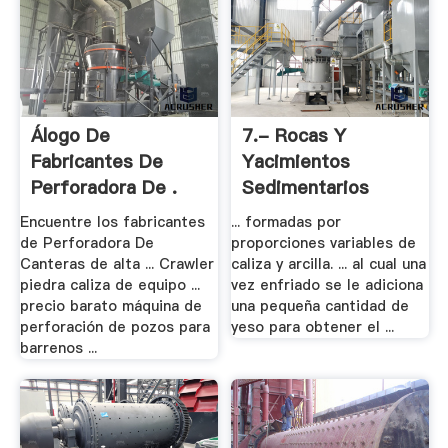
Álogo De
7.- Rocas Y
Fabricantes De
Yacimientos
Perforadora De .
Sedimentarios
Carbonatados
Encuentre los fabricantes
... formadas por
de Perforadora De
proporciones variables de
Canteras de alta ... Crawler
caliza y arcilla. ... al cual una
piedra caliza de equipo ...
vez enfriado se le adiciona
precio barato máquina de
una pequeña cantidad de
perforación de pozos para
yeso para obtener el ...
barrenos ...