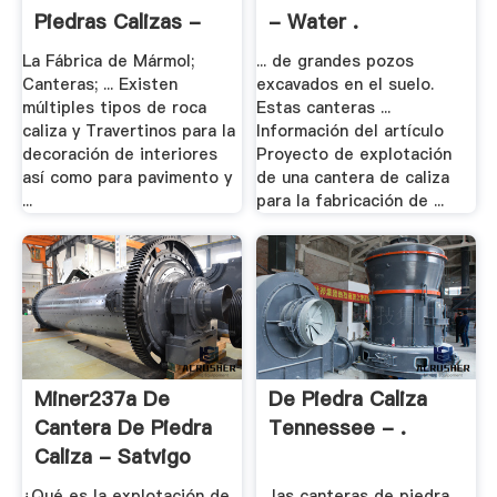
Piedras Calizas -
- Water .
Rocas Calizas
La Fábrica de Mármol;
... de grandes pozos
Canteras; ... Existen
excavados en el suelo.
múltiples tipos de roca
Estas canteras ...
caliza y Travertinos para la
Información del artículo
decoración de interiores
Proyecto de explotación
así como para pavimento y
de una cantera de caliza
...
para la fabricación de ...
Miner237a De
De Piedra Caliza
Cantera De Piedra
Tennessee - .
Caliza - Satvigo
¿Qué es la explotación de
... las canteras de piedra