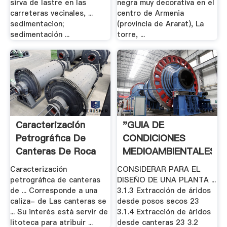
sirva de lastre en las
negra muy decorativa en el
carreteras vecinales, ...
centro de Armenia
sedimentacion;
(provincia de Ararat), La
sedimentación ...
torre, ...
Caracterización
"GUIA DE
Petrográfica De
CONDICIONES
Canteras De Roca
MEDIOAMBIENTALES
...
A .
Caracterización
CONSIDERAR PARA EL
petrográfica de canteras
DISEÑO DE UNA PLANTA ...
de ... Corresponde a una
3.1.3 Extracción de áridos
caliza- de Las canteras se
desde posos secos 23
... Su interés está servir de
3.1.4 Extracción de áridos
litoteca para atribuir ...
desde canteras 23 3.2