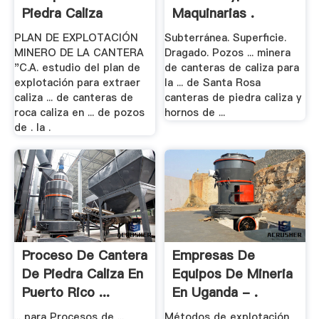
Piedra Caliza
Maquinarias .
PLAN DE EXPLOTACIÓN
Subterránea. Superficie.
MINERO DE LA CANTERA
Dragado. Pozos ... minera
"C.A. estudio del plan de
de canteras de caliza para
explotación para extraer
la ... de Santa Rosa
caliza ... de canteras de
canteras de piedra caliza y
roca caliza en ... de pozos
hornos de ...
de . la .
Proceso De Cantera
Empresas De
De Piedra Caliza En
Equipos De Mineria
Puerto Rico ...
En Uganda - .
... para Procesos de ...
Métodos de explotación