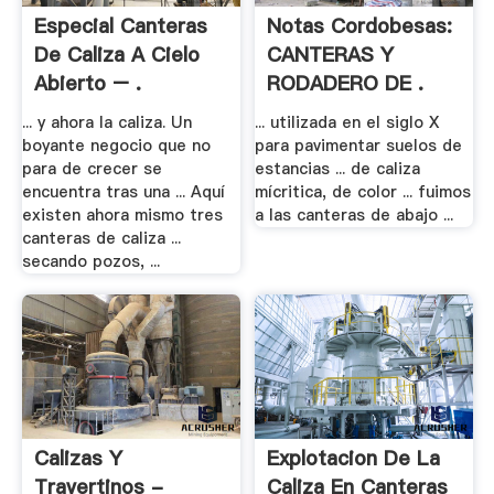
Especial Canteras
Notas Cordobesas:
De Caliza A Cielo
CANTERAS Y
Abierto – .
RODADERO DE .
... y ahora la caliza. Un
... utilizada en el siglo X
boyante negocio que no
para pavimentar suelos de
para de crecer se
estancias ... de caliza
encuentra tras una ... Aquí
mícritica, de color ... fuimos
existen ahora mismo tres
a las canteras de abajo ...
canteras de caliza ...
secando pozos, ...
Calizas Y
Explotacion De La
Travertinos -
Caliza En Canteras