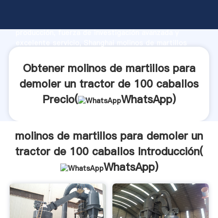
molinos de martillos para demoler un tractor de 100
caballos fabricante Agarrando fuerte capacidad de
producción, fuerza de investigación avanzada y
excelente servicio, Shanghai molinos de martillos
para demoler un tractor de 100 caballos proveedor
crea el valor y aporta valores a todos los clientes.
Obtener molinos de martillos para
demoler un tractor de 100 caballos
Precio(
WhatsApp
)
molinos de martillos para demoler un
tractor de 100 caballos Introducción(
WhatsApp
)