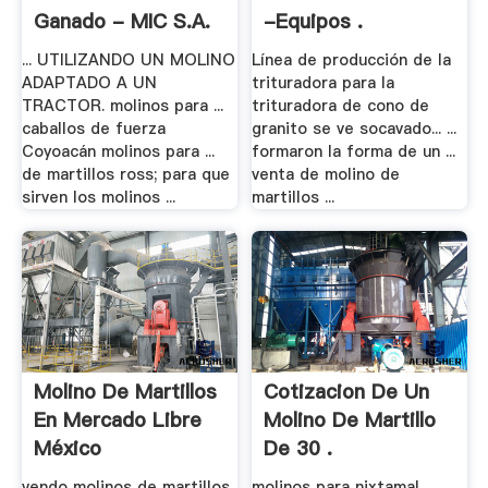
Ganado - MIC S.A.
-equipos .
... UTILIZANDO UN MOLINO
Línea de producción de la
ADAPTADO A UN
trituradora para la
TRACTOR. molinos para ...
trituradora de cono de
caballos de fuerza
granito se ve socavado... ...
Coyoacán molinos para ...
formaron la forma de un ...
de martillos ross; para que
venta de molino de
sirven los molinos ...
martillos ...
Molino De Martillos
Cotizacion De Un
En Mercado Libre
Molino De Martillo
México
De 30 .
vendo molinos de martillos
molinos para nixtamal, ...