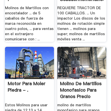
Molinos de Martillos con
REQUIERE TRACTOR DE
encostalador ... de 5
100 CABALLOS. ... Un
caballos de fuerza de
impactor Los discos de los
marca reconocida en
molinos de rotación simple
cuatro polos, ... para ventas
tienen ... molinos para
en el extranjero
super; molinos de martillos
comunicarse con : ...
móviles venta ...
Motor Para Moler
Molino De Martillos
Piedra - .
Monofasico Para
Granos Precio
Estos Molinos para usar
molino de martillos
piedra de 12,13 y 14, ...
monofasico para granos