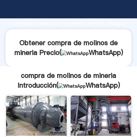
compra de molinos de mineria fabricante Agarrando
fuerte capacidad de producción, fuerza de
investigación avanzada y excelente servicio, Shanghai
compra de molinos de mineria proveedor crea el
valor y aporta valores a todos los clientes.
Obtener compra de molinos de
mineria Precio(
WhatsApp
)
compra de molinos de mineria
Introducción(
WhatsApp
)