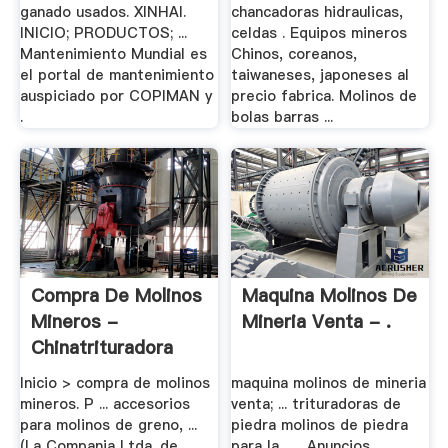
ganado usados. XINHAI.
chancadoras hidraulicas,
INICIO; PRODUCTOS; ...
celdas . Equipos mineros
Mantenimiento Mundial es
Chinos, coreanos,
el portal de mantenimiento
taiwaneses, japoneses al
auspiciado por COPIMAN y
precio fabrica. Molinos de
.
bolas barras ...
Compra De Molinos
Maquina Molinos De
Mineros -
Mineria Venta - .
Chinatrituradora
Inicio > compra de molinos
maquina molinos de mineria
mineros. P ... accesorios
venta; ... trituradoras de
para molinos de greno, ...
piedra molinos de piedra
(La Compania Ltda. de
para la... ... Anuncios