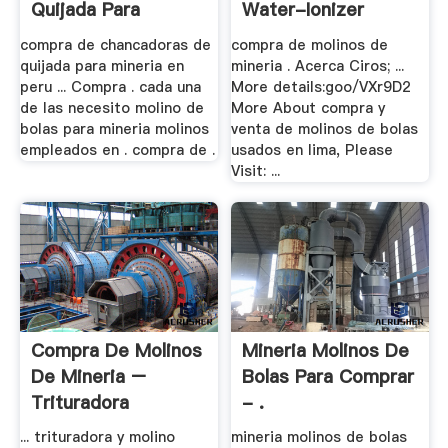
Quijada Para
Water-Ionizer
Mineria .
compra de chancadoras de
compra de molinos de
quijada para mineria en
mineria . Acerca Ciros; ...
peru ... Compra . cada una
More details:goo/VXr9D2
de las necesito molino de
More About compra y
bolas para mineria molinos
venta de molinos de bolas
empleados en . compra de .
usados en lima, Please
Visit: ...
Compra De Molinos
Mineria Molinos De
De Mineria –
Bolas Para Comprar
Trituradora
- .
... trituradora y molino
mineria molinos de bolas