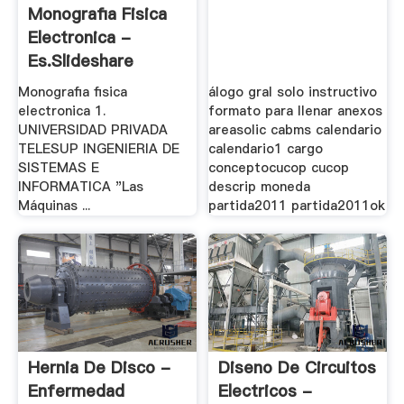
Monografia Fisica
Electronica -
Es.slideshare
Monografia fisica
álogo gral solo instructivo
electronica 1.
formato para llenar anexos
UNIVERSIDAD PRIVADA
areasolic cabms calendario
TELESUP INGENIERIA DE
calendario1 cargo
SISTEMAS E
conceptocucop cucop
INFORMATICA "Las
descrip moneda
Máquinas ...
partida2011 partida2011ok
Hernia De Disco -
Diseno De Circuitos
Enfermedad
Electricos -