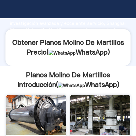
Planos Molino De Martillos fabricante Agarrando
fuerte capacidad de producción, fuerza de
investigación avanzada y excelente servicio, Shanghai
Planos Molino De Martillos proveedor crea el valor y
aporta valores a todos los clientes.
Obtener Planos Molino De Martillos
Precio(
WhatsApp
)
Planos Molino De Martillos
Introducción(
WhatsApp
)