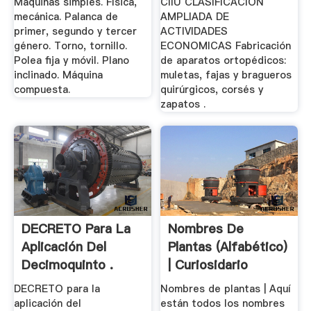
Máquinas simples. Física,
CIIU CLASIFICACION
mecánica. Palanca de
AMPLIADA DE
primer, segundo y tercer
ACTIVIDADES
género. Torno, tornillo.
ECONOMICAS Fabricación
Polea fija y móvil. Plano
de aparatos ortopédicos:
inclinado. Máquina
muletas, fajas y bragueros
compuesta.
quirúrgicos, corsés y
zapatos .
DECRETO Para La
Nombres De
Aplicación Del
Plantas (alfabético)
Decimoquinto .
| Curiosidario
DECRETO para la
Nombres de plantas | Aquí
aplicación del
están todos los nombres