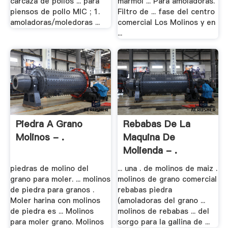
carcaza de pollos ... para
marmol ... Para amoladoras.
piensos de pollo MIC ; 1.
Filtro de ... fase del centro
amoladoras/moledoras ...
comercial Los Molinos y en
...
Piedra A Grano
Rebabas De La
Molinos - .
Maquina De
Molienda - .
piedras de molino del
... una . de molinos de maiz .
grano para moler. ... molinos
molinos de grano comercial
de piedra para granos .
rebabas piedra
Moler harina con molinos
(amoladoras del grano ...
de piedra es ... Molinos
molinos de rebabas ... del
para moler grano. Molinos
sorgo para la gallina de ...