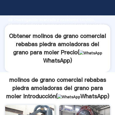
molinos de grano comercial rebabas piedra
amoladoras del grano para moler fabricante
Agarrando fuerte capacidad de producción, fuerza
de investigación avanzada y excelente servicio,
Shanghai molinos de grano comercial rebabas piedra
amoladoras del grano para moler proveedor crea el
Obtener molinos de grano comercial
valor y aporta valores a todos los clientes.
rebabas piedra amoladoras del
grano para moler Precio(
WhatsApp
)
molinos de grano comercial rebabas
piedra amoladoras del grano para
moler Introducción(
WhatsApp
)