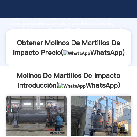
Molinos De Martillos De Impacto fabricante
Agarrando fuerte capacidad de producción, fuerza
de investigación avanzada y excelente servicio,
Shanghai Molinos De Martillos De Impacto proveedor
crea el valor y aporta valores a todos los clientes.
Obtener Molinos De Martillos De
Impacto Precio(
WhatsApp
)
Molinos De Martillos De Impacto
Introducción(
WhatsApp
)