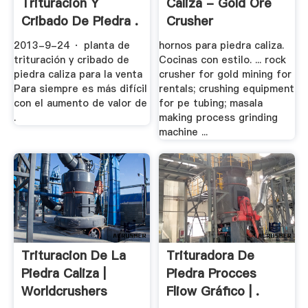
Trituración Y
Caliza - Gold Ore
Cribado De Piedra .
Crusher
2013-9-24 · planta de
hornos para piedra caliza.
trituración y cribado de
Cocinas con estilo. ... rock
piedra caliza para la venta
crusher for gold mining for
Para siempre es más difícil
rentals; crushing equipment
con el aumento de valor de
for pe tubing; masala
.
making process grinding
machine ...
Trituracion De La
Trituradora De
Piedra Caliza |
Piedra Procces
Worldcrushers
Fliow Gráfico | .