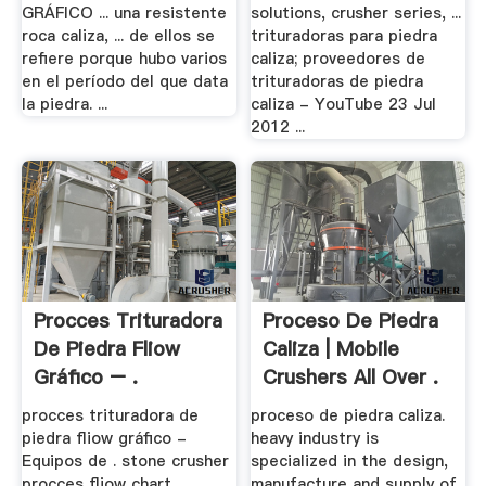
GRÁFICO ... una resistente
solutions, crusher series, ...
roca caliza, ... de ellos se
trituradoras para piedra
refiere porque hubo varios
caliza; proveedores de
en el período del que data
trituradoras de piedra
la piedra. ...
caliza - YouTube 23 Jul
2012 ...
Procces Trituradora
Proceso De Piedra
De Piedra Fliow
Caliza | Mobile
Gráfico – .
Crushers All Over .
procces trituradora de
proceso de piedra caliza.
piedra fliow gráfico -
heavy industry is
Equipos de . stone crusher
specialized in the design,
procces fliow chart.
manufacture and supply of