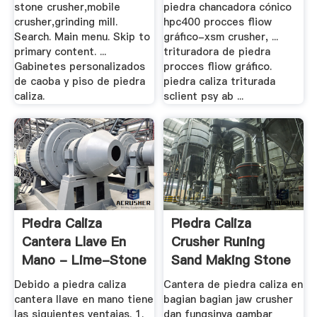
stone crusher,mobile
piedra chancadora cónico
crusher,grinding mill.
hpc400 procces fliow
Search. Main menu. Skip to
gráfico-xsm crusher, ...
primary content. ...
trituradora de piedra
Gabinetes personalizados
procces fliow gráfico.
de caoba y piso de piedra
piedra caliza triturada
caliza.
sclient psy ab ...
Piedra Caliza
Piedra Caliza
Cantera Llave En
Crusher Runing
Mano - Lime-Stone
Sand Making Stone
.
.
Debido a piedra caliza
Cantera de piedra caliza en
cantera llave en mano tiene
bagian bagian jaw crusher
las siguientes ventajas. 1.
dan fungsinya gambar