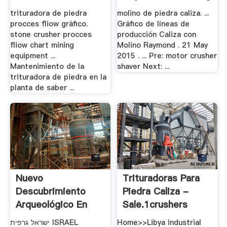
trituradora de piedra
molino de piedra caliza. ...
procces fliow gráfico.
Gráfico de líneas de
stone crusher procces
producción Caliza con
fliow chart mining
Molino Raymond . 21 May
equipment ...
2015 . ... Pre: motor crusher
Mantenimiento de la
shaver Next: ...
trituradora de piedra en la
planta de saber ...
Nuevo
Trituradoras Para
Descubrimiento
Piedra Caliza -
Arqueológico En
Sale.1crushers
Jerusalem .
ישראל גרפית ISRAEL
Home>>Libya industrial