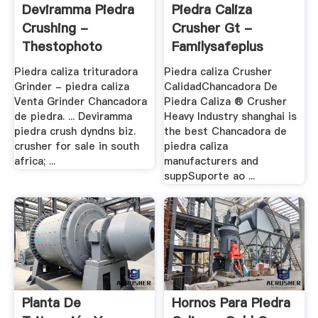
Deviramma Piedra
Piedra Caliza
Crushing -
Crusher Gt -
Thestophoto
Familysafeplus
Piedra caliza trituradora
Piedra caliza Crusher
Grinder - piedra caliza
CalidadChancadora De
Venta Grinder Chancadora
Piedra Caliza ® Crusher
de piedra. ... Deviramma
Heavy Industry shanghai is
piedra crush dyndns biz.
the best Chancadora de
crusher for sale in south
piedra caliza
africa; ...
manufacturers and
suppSuporte ao ...
Planta De
Hornos Para Piedra