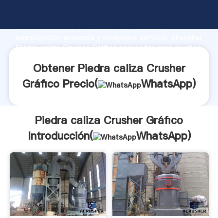
Piedra caliza Crusher Gráfico fabricante Agarrando
fuerte capacidad de producción, fuerza de
investigación avanzada y excelente servicio, Shanghai
Piedra caliza Crusher Gráfico proveedor crea el valor
y aporta valores a todos los clientes.
Obtener Piedra caliza Crusher
Gráfico Precio(
WhatsApp
)
Piedra caliza Crusher Gráfico
Introducción(
WhatsApp
)