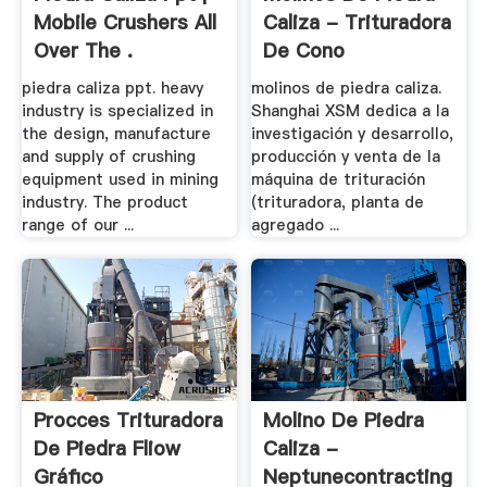
Mobile Crushers All
Caliza - Trituradora
Over The .
De Cono
piedra caliza ppt. heavy
molinos de piedra caliza.
industry is specialized in
Shanghai XSM dedica a la
the design, manufacture
investigación y desarrollo,
and supply of crushing
producción y venta de la
equipment used in mining
máquina de trituración
industry. The product
(trituradora, planta de
range of our ...
agregado ...
Procces Trituradora
Molino De Piedra
De Piedra Fliow
Caliza -
Gráfico
Neptunecontracting