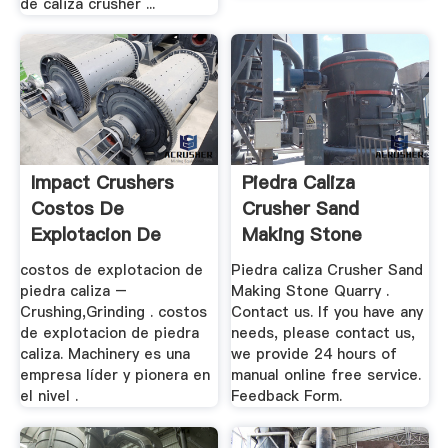
de caliza crusher ...
Impact Crushers
Piedra Caliza
Costos De
Crusher Sand
Explotacion De
Making Stone
Piedra .
Quarry - .
costos de explotacion de
Piedra caliza Crusher Sand
piedra caliza –
Making Stone Quarry .
Crushing,Grinding . costos
Contact us. If you have any
de explotacion de piedra
needs, please contact us,
caliza. Machinery es una
we provide 24 hours of
empresa líder y pionera en
manual online free service.
el nivel .
Feedback Form.