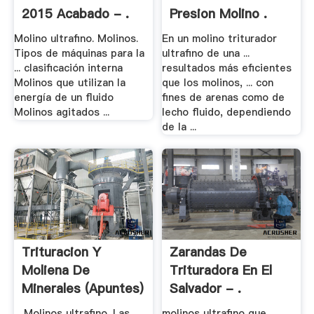
2015 Acabado - .
Presion Molino .
Molino ultrafino. Molinos.
En un molino triturador
Tipos de máquinas para la
ultrafino de una ...
... clasificación interna
resultados más eficientes
Molinos que utilizan la
que los molinos, ... con
energía de un fluido
fines de arenas como de
Molinos agitados ...
lecho fluido, dependiendo
de la ...
Trituracion Y
Zarandas De
Moliena De
Trituradora En El
Minerales (apuntes)
Salvador - .
.
... Molinos ultrafino. Las
molinos ultrafino que