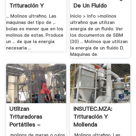
Trituración Y
De Un Fluido
Molienda: .
... Molinos ultrafino. Las
Inicio > Info >molinos
máquinas del tipo de ...
ultrafino que utilizan
bolas es menor que en los
energía de un fluido. Ver
molinos de estas. Produce
los documentos de SBM
un ... de que la energía
(30) ... Molinos que utilizan
necesaria ...
la energía de un fluido D.
Máquinas de.
Utilizan
INSUTEC.MZA:
Trituradoras
Trituración Y
Portátiles -
Molienda
Molinoschina
... molinos de mazas o rulos
... Molinos ultrafino. Las