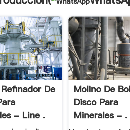
troducción(
WhatsA
 Refinador De
Molino De Bo
Para
Disco Para
es - Line .
Minerales - .