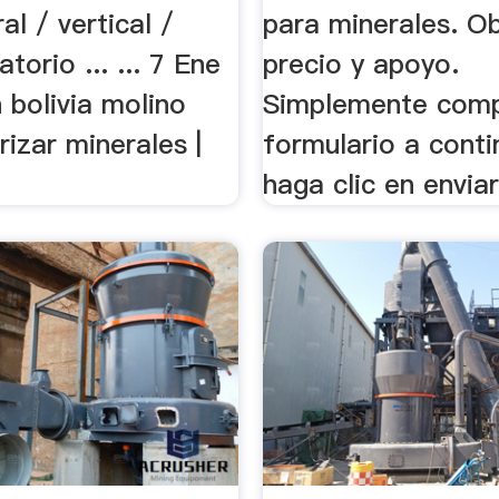
al / vertical /
para minerales. O
torio ... ... 7 Ene
precio y apoyo.
n bolivia molino
Simplemente comp
rizar minerales |
formulario a conti
haga clic en enviar,