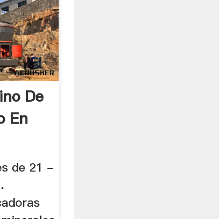
ino De
o En
s de 21 -
.
cadoras