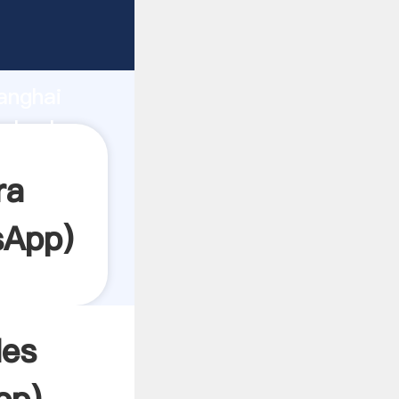
rrando
anghai
el valor
ra
sApp
)
les