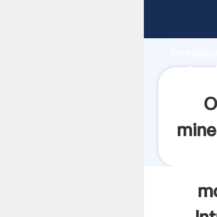
molino d
fuerte c
investig
molino d
y aporta
O
mine
mo