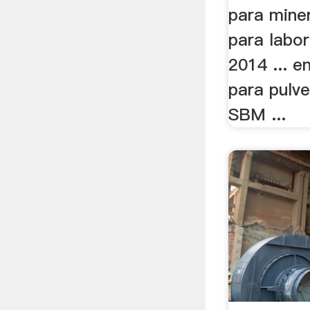
para miner
para labora
2014 ... e
para pulve
SBM ...