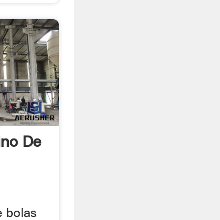
ino De
e bolas