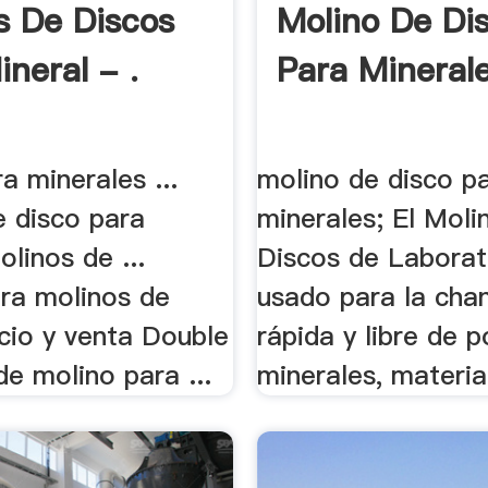
s De Discos
Molino De Di
neral - .
Para Minerale
a minerales ...
molino de disco p
e disco para
minerales; El Moli
olinos de ...
Discos de Laborat
ara molinos de
usado para la cha
cio y venta Double
rápida y libre de p
 de molino para ...
minerales, material