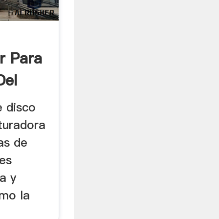
r Para
Del
e disco
turadora
as de
les
a y
omo la