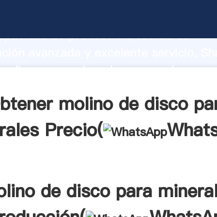
e disco para minerales fabricante Aga
apacidad de producción, fuerza de
ación avanzada y excelente servicio, Sh
e disco para minerales proveedor crea 
 valores a todos los clientes.
btener molino de disco pa
rales Precio(
What
lino de disco para minera