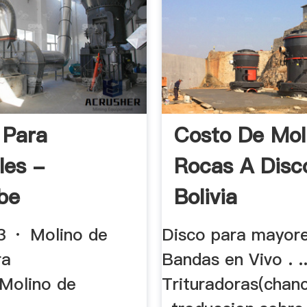
 Para
Costo De Mol
les -
Rocas A Disc
be
Bolivia
3 · Molino de
Disco para mayore
ra
Bandas en Vivo . ..
,Molino de
Trituradoras(chan