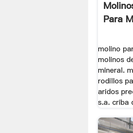
Molino
Para Mi
molino par
molinos d
mineral. m
rodillos p
aridos pre
s.a. criba