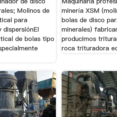
inador de disco
Maquinaria profes
rales; Molinos de
minería XSM (moli
tical para
bolas de disco pa
 dispersiónEl
minerales) fabrica
tical de bolas tipo
producimos tritur
specialmente
roca trituradora e