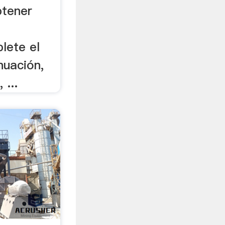
btener
lete el
nuación,
 ...