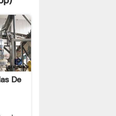
pp
)
las De