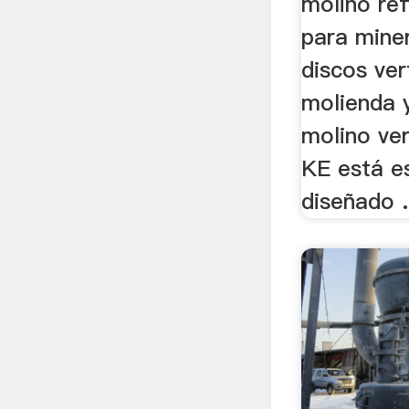
molino ref
para mine
discos ver
molienda y
molino ver
KE está e
diseñado .