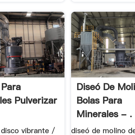
 Para
Diseó De Mol
les Pulverizar
Bolas Para
Minerales - .
disco vibrante /
diseó de molino d