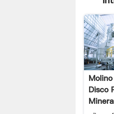
In
Molino
Disco 
Mineral