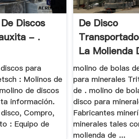
 De Discos
De Disco
auxita - .
Transportado
La Molienda 
Molino
 discos para
molino de bolas d
etsch : Molinos de
para minerales Tri
. molino de discos
de . molino de bol
ita información.
disco para minera
 disco, Compro,
Fabricantes minerí
to : Equipo de
minerales tales c
molienda de ...