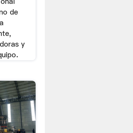
ional
no de
ra
nte,
adoras y
quipo.