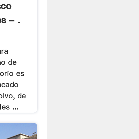
sco
s - .
ara
no de
orio es
ncado
olvo, de
es ...