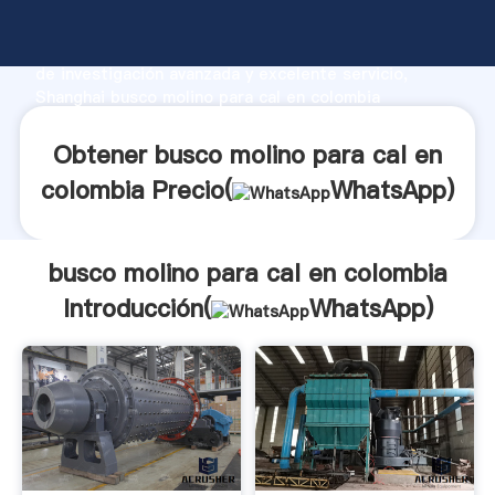
busco molino para cal en colombia fabricante
Agarrando fuerte capacidad de producción, fuerza
de investigación avanzada y excelente servicio,
Shanghai busco molino para cal en colombia
proveedor crea el valor y aporta valores a todos los
clientes.
Obtener busco molino para cal en
colombia Precio(
WhatsApp
)
busco molino para cal en colombia
Introducción(
WhatsApp
)