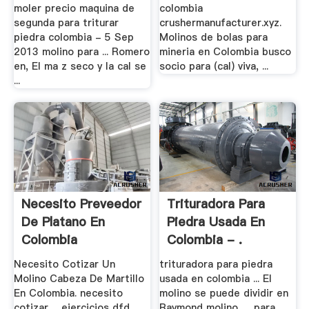
moler precio maquina de
colombia
segunda para triturar
crushermanufacturer.xyz.
piedra colombia - 5 Sep
Molinos de bolas para
2013 molino para ... Romero
mineria en Colombia busco
en, El ma z seco y la cal se
socio para (cal) viva, ...
...
Necesito Preveedor
Trituradora Para
De Platano En
Piedra Usada En
Colombia
Colombia - .
Necesito Cotizar Un
trituradora para piedra
Molino Cabeza De Martillo
usada en colombia ... El
En Colombia. necesito
molino se puede dividir en
cotizar ... ejercicios dfd
Raymond molino, ... para