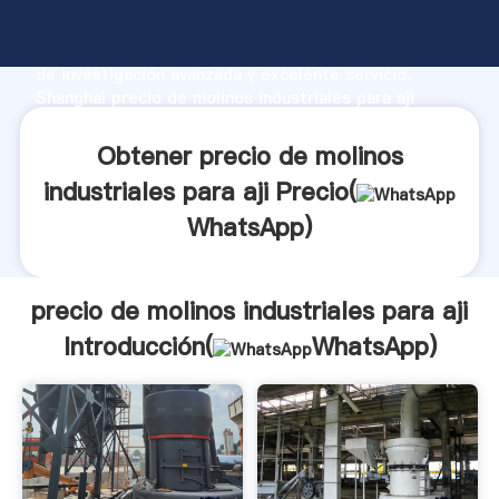
precio de molinos industriales para aji fabricante
Agarrando fuerte capacidad de producción, fuerza
de investigación avanzada y excelente servicio,
Shanghai precio de molinos industriales para aji
proveedor crea el valor y aporta valores a todos los
clientes.
Obtener precio de molinos
industriales para aji Precio(
WhatsApp
)
precio de molinos industriales para aji
Introducción(
WhatsApp
)