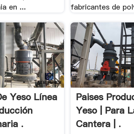
a en ...
fabricantes de polv
De Yeso Línea
Paises Produ
ducción
Yeso | Para L
aria .
Cantera | .