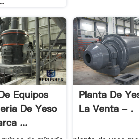
..
De Equipos
Planta De Ye
eria De Yeso
La Venta - .
rca ...