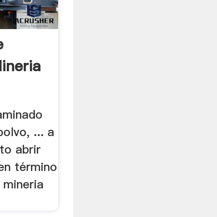
e
ineria
laminado
olvo, ... a
to abrir
en término
a mineria