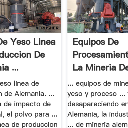
De Yeso Linea
Equipos De
duccion De
Procesamien
a ...
La Mineria De
eso linea de
... equipos de min
 de Alemania. ...
yeso y proceso ... 
ra de impacto de
desapareciendo e
l, el polvo para ...
Alemania, la indust
inea de produccion
... de mineria alem