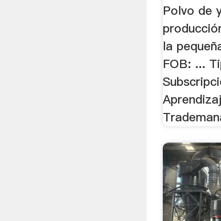
Polvo de 
producció
la pequeña
FOB: ... T
Subscripc
Aprendiza
Trademan