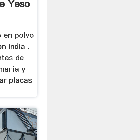
e Yeso
o en polvo
n india .
ntas de
mania y
ar placas