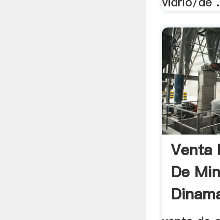
vidrio/de .
Venta 
De Min
Dinama