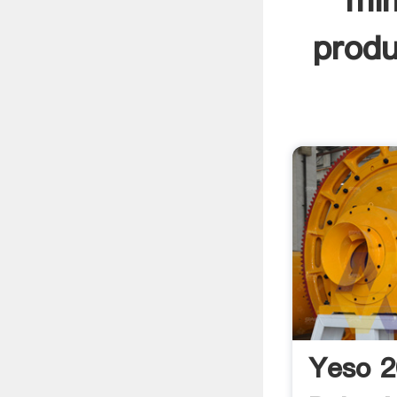
min
produ
Yeso 2