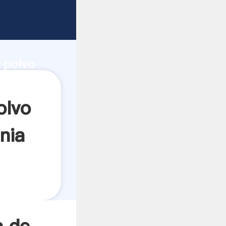
e
d de
n polvo
 el valor
olvo
nia