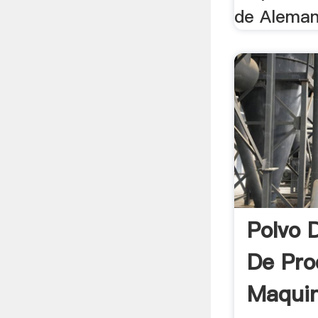
de Alemani
Polvo 
De Pro
Maquin