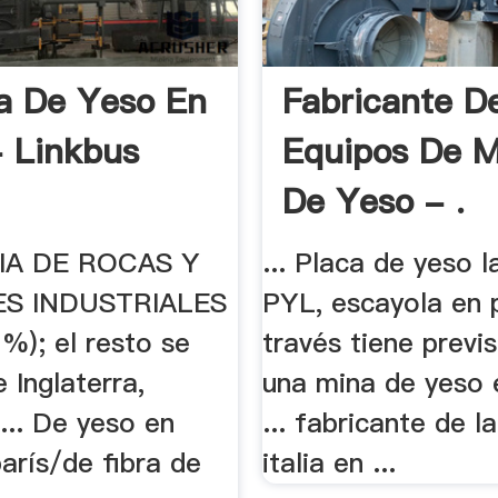
a De Yeso En
Fabricante D
- Linkbus
Equipos De M
De Yeso - .
IA DE ROCAS Y
... Placa de yeso 
S INDUSTRIALES
PYL, escayola en p
67%); el resto se
través tiene previs
 Inglaterra,
una mina de yeso 
... De yeso en
... fabricante de l
arís/de fibra de
italia en ...