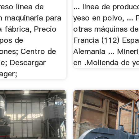
yeso línea de
... línea de produc
n maquinaria para
yeso en polvo, ...
 fábrica, Precio
otras máquinas de 
ipos de
Francia (112) Espa
iones; Centro de
Alemania ... Miner
je; Descargar
en .Molienda de ye
ager;