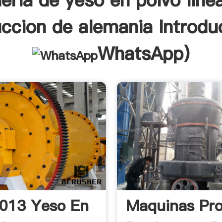
eria de yeso en polvo line
ccion de alemania Introdu
WhatsApp
)
013 Yeso En
Maquinas Pr