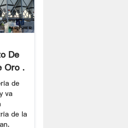
to De
 Oro .
eria de
y va
n
ria de la
an.