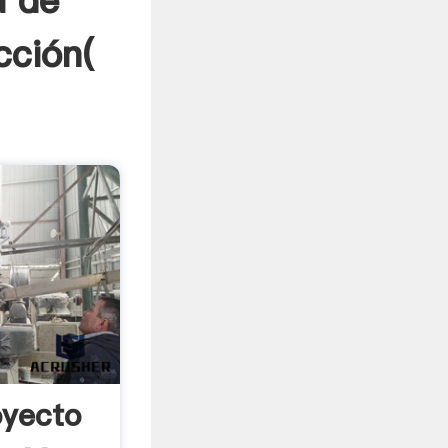
a de
cción(
oyecto