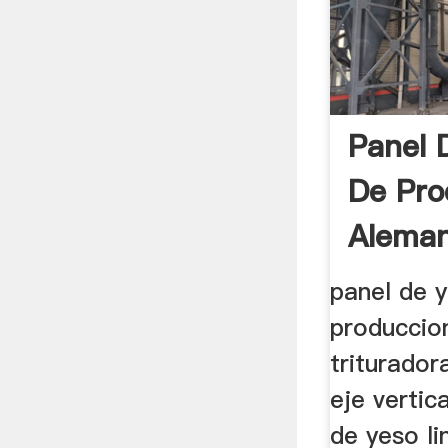
Panel 
De Pro
Alemani
panel de y
produccion
triturado
eje vertica
de yeso l