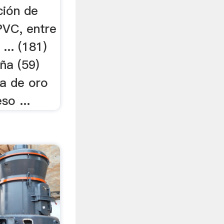
ción de
 PVC, entre
... (181)
ña (59)
ia de oro
so ...