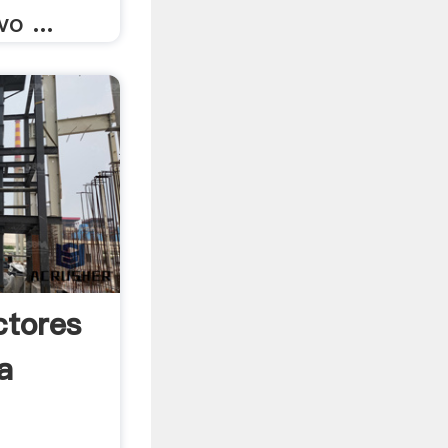
o ...
ctores
a