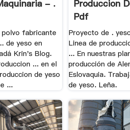
Maquinaria - .
Produccion D
Pdf
 polvo fabricante
Proyecto de . yes
.. de yeso en
Linea de produccio
adá Krin's Blog.
... En nuestras pla
roduccion ... en el
producción de Ale
produccion de yeso
Eslovaquia. Trabaj
e ...
de yeso. Leña.