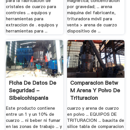
para la fabricación de
magnética; concentración
cristales de cuarzo para
por gravedad; ... arena
controles ... equipos y
máquina del fabricante,
herramientas para
trituradora móvil para
extraccion de . equipos y
venta > arena de cuarzo
herramientas para ...
dispositivo de ...
Ficha De Datos De
Comparacion Betw
Seguridad -
M Arena Y Polvo De
Sibelcohispania
Trituracion
Este producto contiene
cuarzo y arena de cuarzo
entre un 1 y un 10% de
en polvo ... EQUIPOS DE
cuarzo ... ni beber ni fumar
TRITURACION ... bauxita de
en las zonas de trabajo ... y
silice tabla de comparacion