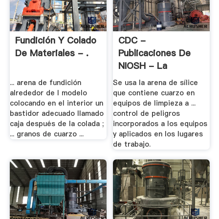
Fundición Y Colado
CDC -
De Materiales - .
Publicaciones De
NIOSH - La
Silocosis En Los ...
... arena de fundición
Se usa la arena de sílice
alrededor de l modelo
que contiene cuarzo en
colocando en el interior un
equipos de limpieza a ...
bastidor adecuado llamado
control de peligros
caja después de la colada ;
incorporados a los equipos
... granos de cuarzo ...
y aplicados en los lugares
de trabajo.