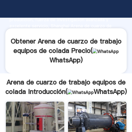
Arena de cuarzo de trabajo equipos de colada
fabricante Agarrando fuerte capacidad de
producción, fuerza de investigación avanzada y
excelente servicio, Shanghai Arena de cuarzo de
trabajo equipos de colada proveedor crea el valor y
aporta valores a todos los clientes.
Obtener Arena de cuarzo de trabajo
equipos de colada Precio(
WhatsApp
)
Arena de cuarzo de trabajo equipos de
colada Introducción(
WhatsApp
)