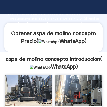
aspa de molino concepto fabricante Agarrando
fuerte capacidad de producción, fuerza de
investigación avanzada y excelente servicio, Shanghai
aspa de molino concepto proveedor crea el valor y
aporta valores a todos los clientes.
Obtener aspa de molino concepto
Precio(
WhatsApp
)
aspa de molino concepto Introducción(
WhatsApp
)