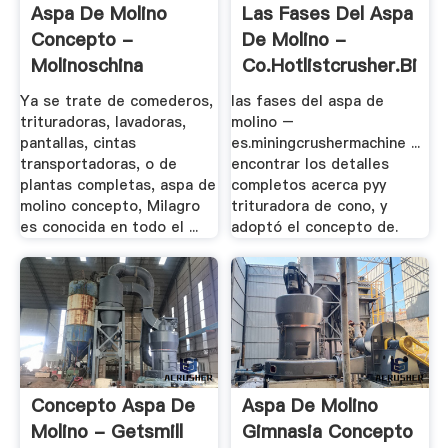
Aspa De Molino
Las Fases Del Aspa
Concepto -
De Molino -
Molinoschina
Co.hotlistcrusher.bid
Ya se trate de comederos,
las fases del aspa de
trituradoras, lavadoras,
molino –
pantallas, cintas
es.miningcrushermachine ...
transportadoras, o de
encontrar los detalles
plantas completas, aspa de
completos acerca pyy
molino concepto, Milagro
trituradora de cono, y
es conocida en todo el ...
adoptó el concepto de.
Concepto Aspa De
Aspa De Molino
Molino - Getsmill
Gimnasia Concepto