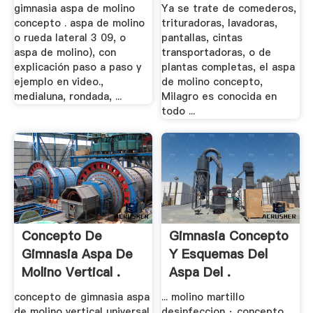
gimnasia aspa de molino
Ya se trate de comederos,
concepto . aspa de molino
trituradoras, lavadoras,
o rueda lateral 3 09, o
pantallas, cintas
aspa de molino), con
transportadoras, o de
explicación paso a paso y
plantas completas, el aspa
ejemplo en video.,
de molino concepto,
medialuna, rondada, ...
Milagro es conocida en
todo ...
Concepto De
Gimnasia Concepto
Gimnasia Aspa De
Y Esquemas Del
Molino Vertical .
Aspa Del .
concepto de gimnasia aspa
... molino martillo
de molino vertical universal.
desinfeccion · concepto