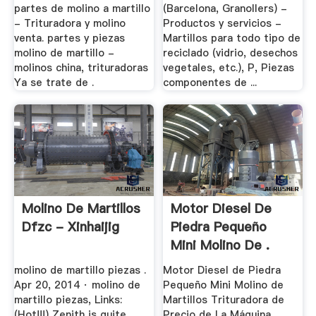
partes de molino a martillo
(Barcelona, Granollers) -
- Trituradora y molino
Productos y servicios -
venta. partes y piezas
Martillos para todo tipo de
molino de martillo -
reciclado (vidrio, desechos
molinos china, trituradoras
vegetales, etc.), P, Piezas
Ya se trate de .
componentes de ...
Molino De Martillos
Motor Diesel De
Dfzc - Xinhaijig
Piedra Pequeño
Mini Molino De .
molino de martillo piezas .
Motor Diesel de Piedra
Apr 20, 2014 · molino de
Pequeño Mini Molino de
martillo piezas, Links:
Martillos Trituradora de
(Hot!!!) Zenith is quite
Precio de La Máquina,