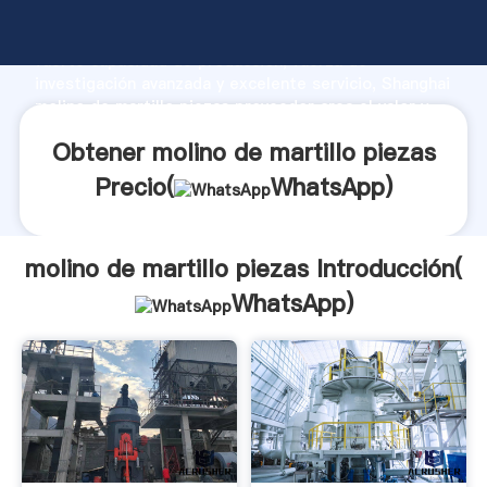
molino de martillo piezas fabricante Agarrando
fuerte capacidad de producción, fuerza de
investigación avanzada y excelente servicio, Shanghai
molino de martillo piezas proveedor crea el valor y
aporta valores a todos los clientes.
Obtener molino de martillo piezas
Precio(
WhatsApp
)
molino de martillo piezas Introducción(
WhatsApp
)