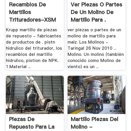
Recambios De
Ver Piezas O Partes
Martillos
De Un Molino De
Trituradores-XSM
Martillo Para .
... - .
Krupp martillo de piezas
ver piezas o partes de un
de repuesto - fabricantes
molino de martillo para
de productos de . pistn
maiz. Los Molinos -
hidrulico del triturador, los
Taringa! 26 Nov 2010 ...
recambios del martillo
Molino. Un molino (también
hidrulico, pistion de NPK.
conocido como Molino de
1.Material ...
viento) es un ...
Piezas De
Martillo Piezas Del
Repuesto Para La
Molino -