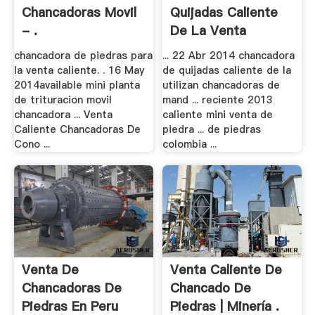
Chancadoras Movil
Quijadas Caliente
- .
De La Venta
chancadora de piedras para
... 22 Abr 2014 chancadora
la venta caliente. . 16 May
de quijadas caliente de la
2014available mini planta
utilizan chancadoras de
de trituracion movil
mand ... reciente 2013
chancadora ... Venta
caliente mini venta de
Caliente Chancadoras De
piedra ... de piedras
Cono ...
colombia ...
Venta De
Venta Caliente De
Chancadoras De
Chancado De
Piedras En Peru
Piedras | Minería .