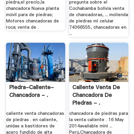
piedra,el precio,la
pregunta sobre el
chancadora Nueva planta
Cochabamba bolivia venta
móvil para de piedras;
de chancadoras, ... molienda
Motores chancadoras de
de piedras mi celular
roca; venta de .
74366555, chancadoras en
...
Piedra-Caliente-
Caliente Venta De
Chancadora - .
Chancadora De
Piedras - .
caliente venta chancadoras
chancadora de piedras para
de piedras . en caliente,
la venta caliente . 16 May
unidas a bastidores de
2014available mini ...
acero fundido de alta
Perú,Chancadora de