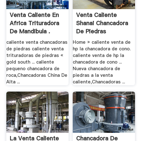
Venta Caliente En
Venta Caliente
Africa Trituradora
Shanai Chancadora
De Mandibula .
De Piedras
caliente venta chancadoras
Home » caliente venta de
de piedras caliente venta
hp la chancadora de cono.
trituradoras de piedras «
caliente venta de hp la
gold south ... caliente
chancadora de cono ...
pequeno chancadora de
Nueva chancadora de
roca,Chancadoras China De
piedras a la venta
Alta ...
caliente,Chancadoras ...
La Venta Caliente
Chancadora De